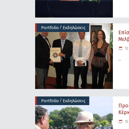
/
Portfolio
Εκδηλώσεις
Επίσ
Μελβ
12 
/
Portfolio
Εκδηλώσεις
Προ
Κέρκ
12 