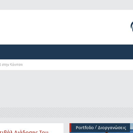
Διοργανώσεις
Γραφείο Τύπου
Αναπτυξιακά Προγ
t στην Κόνιτσα
Διοργανώσεις
Γραφείο Τύπου
Αναπτυξιακά Προγ
/
Portfolio
Διοργανώσεις
τιβάλ Διάδοσης Του