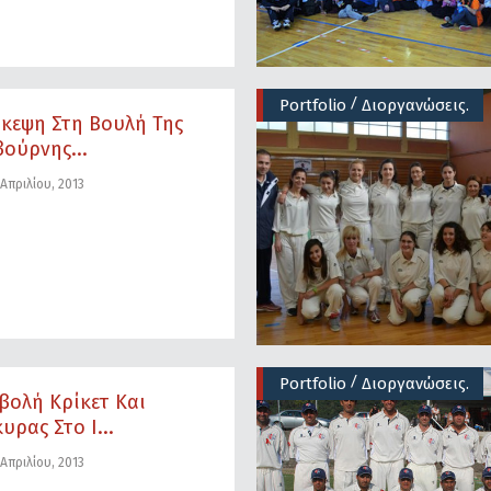
/
Portfolio
Διοργανώσεις.
κεψη Στη Βουλή Της
ούρνης...
Απριλίου, 2013
/
Portfolio
Διοργανώσεις.
βολή Κρίκετ Και
υρας Στο I...
Απριλίου, 2013