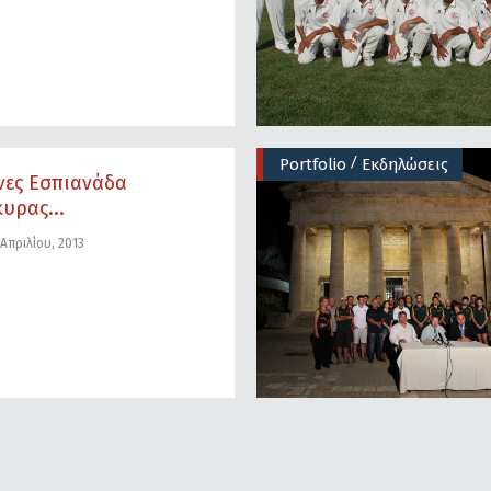
/
Portfolio
Εκδηλώσεις
νες Εσπιανάδα
υρας...
Απριλίου, 2013