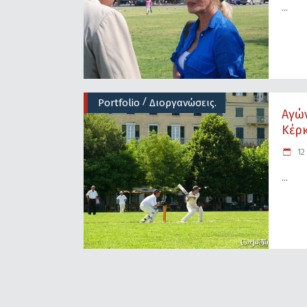
/
Portfolio
Διοργανώσεις.
Αγώ
Κέρκ
12 