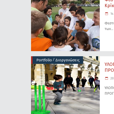
Κρίκ
14 
Φεστι
των
/
Portfolio
Διοργανώσεις
ΥΛΟ
ΠΡΟ
20
ΥΛΟΠ
ΠΡΟΓ