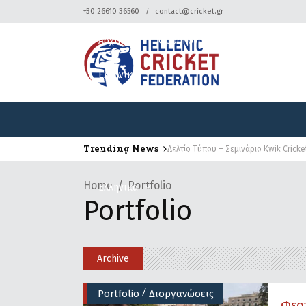
+30 26610 36560
contact@cricket.gr
Αρχική
Ομοσπονδία
Κρίκετ
Ελληνικά
Trending News
Δελτίο Τύπου – Σεμινάριο Kwik Cricke
Αρχική
Ομοσπονδία
Κρίκετ
Home
Portfolio
Ελληνικά
Portfolio
Archive
/
Portfolio
Διοργανώσεις
Φεσ