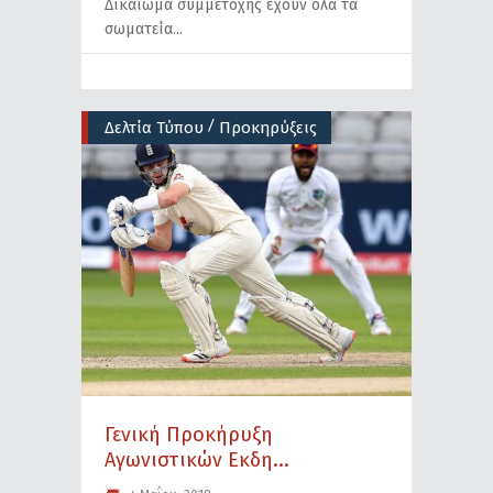
Δικαίωμα συμμετοχής έχουν όλα τα
σωματεία
/
Δελτία Τύπου
Προκηρύξεις
Γενική Προκήρυξη
Aγωνιστικών Eκδη...