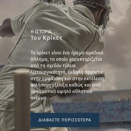
Η ΙΣΤΟΡΙΑ
Του Κρίκετ
Το κρίκετ είναι ένα ήρεμο ομαδικό
άθλημα, το οποίο χαρακτηρίζεται
από τη σχεδόν τέλεια
λειτουργικότητα, έκδηλη αρχοντιά
στην εμφάνιση και στην εκτέλεση,
φιλήσυχη εξέλιξη καθώς και από
πραγματικό υψηλό αθλητικό
πνεύμα.
ΔΙΑΒΑΣΤΕ ΠΕΡΙΣΣΟΤΕΡΑ