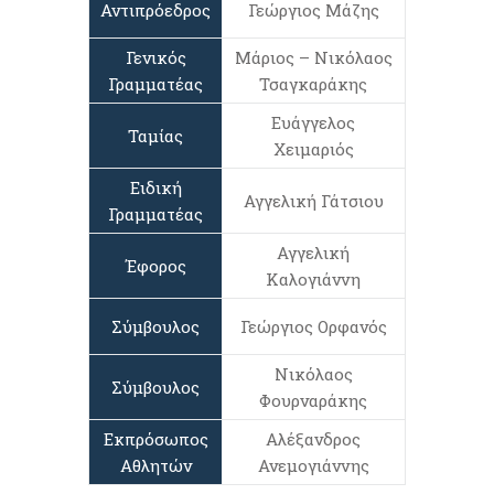
Αντιπρόεδρος
Γεώργιος Μάζης
Γενικός
Μάριος – Νικόλαος
Γραμματέας
Τσαγκαράκης
Ευάγγελος
Ταμίας
Χειμαριός
Ειδική
Αγγελική Γάτσιου
Γραμματέας
Αγγελική
Έφορος
Καλογιάννη
Σύμβουλος
Γεώργιος Ορφανός
Νικόλαος
Σύμβουλος
Φουρναράκης
Εκπρόσωπος
Αλέξανδρος
Αθλητών
Ανεμογιάννης