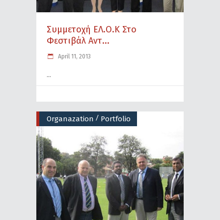
Συμμετοχή ΕΛ.Ο.Κ Στο
Φεστιβάλ Αντ...
April 11, 2013
/
Organazation
Portfolio