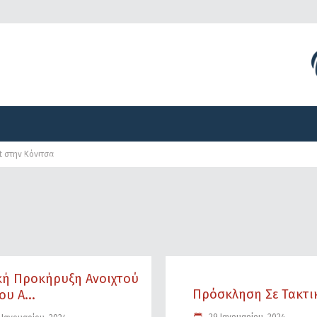
Διοργανώσεις
Γραφείο Τύπου
Αναπτυξιακά Προγ
t στην Κόνιτσα
Διοργανώσεις
Γραφείο Τύπου
Αναπτυξιακά Προγ
ική Προκήρυξη Ανοιχτού
Πρόσκληση Σε Τακτική
υ Α...