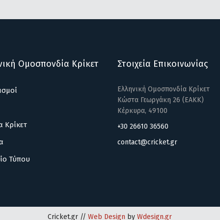
νική Ομοσπονδία Κρίκετ
Στοιχεία Επικοινωνίας
Ελληνική Ομοσπονδία Κρίκετ
ισμοί
Κώστα Γεωργάκη 26 (ΕΑΚΚ)
Κέρκυρα, 49100
α Κρίκετ
+30 26610 36560
α
contact@cricket.gr
ίο Τύπου
Cricket.gr //
Web Design
by
Wdesign.gr