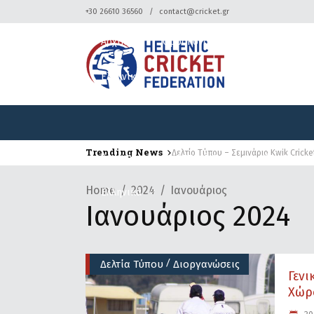
+30 26610 36560
contact@cricket.gr
Αρχική
Ομοσπονδία
Κρίκετ
Ελληνικά
Trending News
Δελτίο Τύπου – Σεμινάριο Kwik Cricke
Αρχική
Ομοσπονδία
Κρίκετ
Home
2024
Ιανουάριος
Ελληνικά
Ιανουάριος 2024
/
Δελτία Τύπου
Διοργανώσεις
Γεν
Χώρο