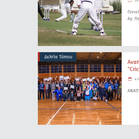
30
Γενικ
Αγ. Π
Δελτία Τύπου
Aνα
“Cric
4 
ΑΝΑΠ