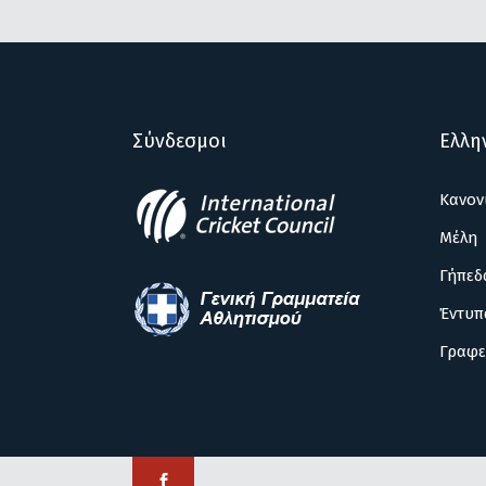
Σύνδεσμοι
Ελλη
Κανον
Μέλη
Γήπεδ
Έντυπ
Γραφε