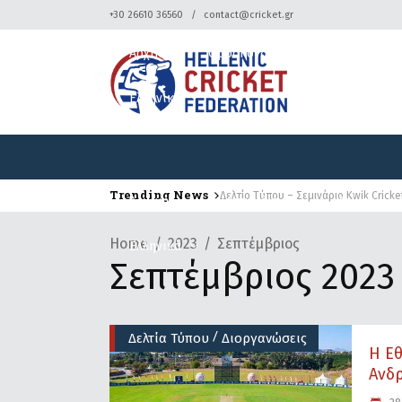
+30 26610 36560
contact@cricket.gr
Αρχική
Ομοσπονδία
Κρίκετ
Ελληνικά
Trending News
Δελτίο Τύπου – Σεμινάριο Kwik Cricke
Αρχική
Ομοσπονδία
Κρίκετ
Home
2023
Σεπτέμβριος
Ελληνικά
Σεπτέμβριος 2023
/
Δελτία Τύπου
Διοργανώσεις
Η Ε
Ανδρ