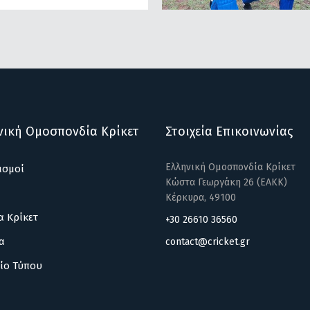
νική Ομοσπονδία Κρίκετ
Στοιχεία Επικοινωνίας
Ελληνική Ομοσπονδία Κρίκετ
ισμοί
Κώστα Γεωργάκη 26 (ΕΑΚΚ)
Κέρκυρα, 49100
α Κρίκετ
+30 26610 36560
α
contact@cricket.gr
ίο Τύπου