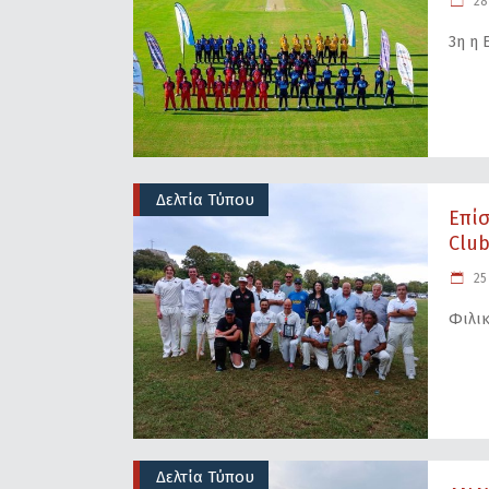
28
3η η
Δελτία Τύπου
Επίσ
Club
25
Φιλικ
Δελτία Τύπου