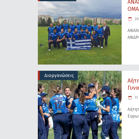
ΑΝΑ
ΟΜΑ
20
ΑΝΑΧ
ΑΝΔΡ
Διοργανώσεις
Αήτ
Γυνα
11
Αήτητ
Ευρω