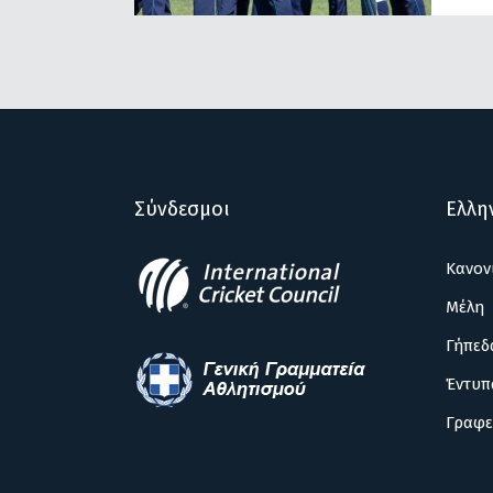
Σύνδεσμοι
Ελλη
Κανον
Μέλη
Γήπεδ
Έντυπ
Γραφε