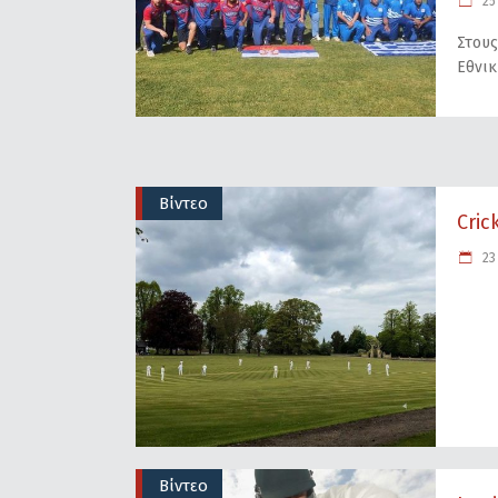
25 
Στους
Εθνικ
Βίντεο
Cric
23 
Βίντεο