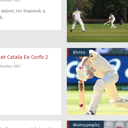
Ιουνίου, 2021
 αγώνες του Τουρνουά, η
ή
Βίντεο
ket Catala En Corfu 2
Ιουνίου, 2021
Φωτογραφίες