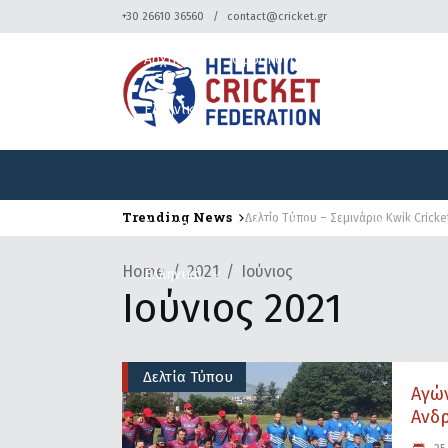
+30 26610 36560
contact@cricket.gr
Αρχική
Ομοσπονδία
Κρίκετ
Ελληνικά
Trending News
Δελτίο Τύπου – Σεμινάριο Kwik Cricke
Αρχική
Ομοσπονδία
Κρίκετ
Home
2021
Ιούνιος
Ελληνικά
Ιούνιος 2021
Δελτία Τύπου
Αγώ
Ανδρ