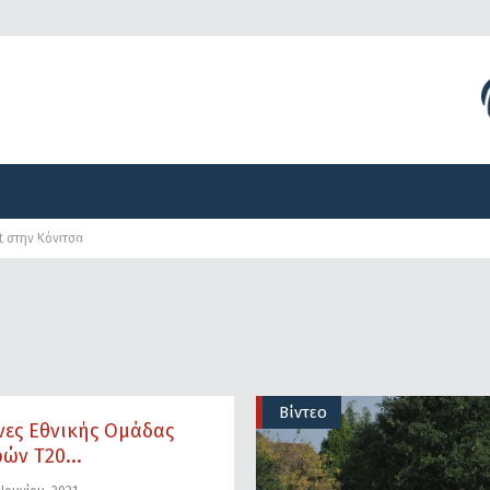
Διοργανώσεις
Γραφείο Τύπου
Αναπτυξιακά Προγ
t στην Κόνιτσα
Διοργανώσεις
Γραφείο Τύπου
Αναπτυξιακά Προγ
Βίντεο
νες Εθνικής Ομάδας
ών T20...