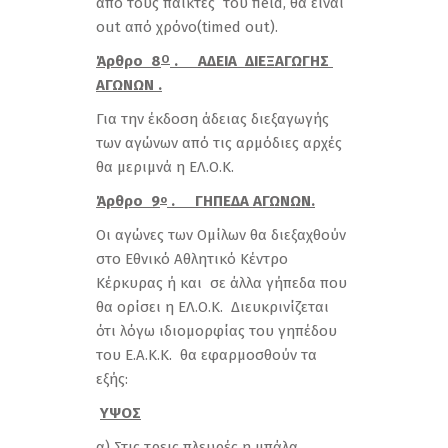
από τoυς παίκτες του field, θα είναι
out από χρόνο(timed out).
Άρθρο 8
. ΑΔΕΙΑ ΔΙΕΞΑΓΩΓΗΣ
Ο
ΑΓΩΝΩΝ .
Για την έκδοση άδειας διεξαγωγής
των αγώνων από τις αρμόδιες αρχές
θα μεριμνά η ΕΛ.Ο.Κ.
Άρθρο 9
. ΓΗΠΕΔΑ ΑΓΩΝΩΝ.
ο
Οι αγώνες των Ομίλων θα διεξαχθούν
στο Εθνικό Αθλητικό Κέντρο
Κέρκυρας ή και σε άλλα γήπεδα που
θα ορίσει η ΕΛ.Ο.Κ. Διευκρινίζεται
ότι λόγω ιδιομορφίας του γηπέδου
του Ε.Α.Κ.Κ. θα εφαρμοσθούν τα
εξής:
ΥΨΟΣ
α) Στις τρεις πλευρές η μπάλα