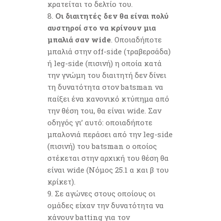
κρατείται το δελτίο του.
Οι διαιτητές δεν θα είναι πολύ
αυστηροί στο να κρίνουν μια
μπαλιά σαν wide
. Οποιαδήποτε
μπαλιά στην off-side (τραβερσάδα)
ή leg-side (πισινή) η οποία κατά
την γνώμη του διαιτητή δεν δίνει
τη δυνατότητα στον batsman να
παίξει ένα κανονικό κτύπημα από
την θέση τou, θα είναι wide. Σαν
οδηγός γι’ αυτό: οποιαδήποτε
μπαλονιά περάσει από την leg-side
(πισινή) του batsman o οποίος
στέκεται στην αρχική του θέση θα
είναι wide (Νόμος 25.1 α και β του
κρίκετ).
Σε αγώνες στους οποίους οι
ομάδες είχαν την δυνατότητα να
κάνουν batting για τον