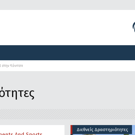
Διοργανώσεις
Γραφείο Τύπου
Αναπτυξιακά Προγ
t στην Κόνιτσα
Διοργανώσεις
Γραφείο Τύπου
Αναπτυξιακά Προγ
ότητες
Διεθνείς Δραστηριότητες
ments And Sports