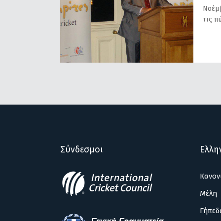
Νοέμβ
τις π
Σύνδεσμοι
Ελλη
Κανον
Μέλη
Γήπεδ