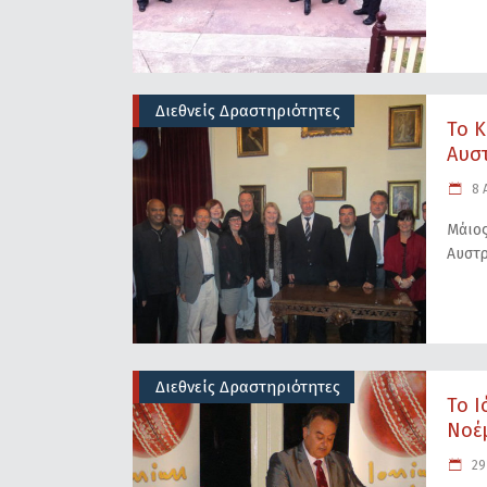
Διεθνείς Δραστηριότητες
Το Κ
Αυστ
8 Α
Μάιος
Αυστρ
Διεθνείς Δραστηριότητες
Το Ι
Νοέμ
29