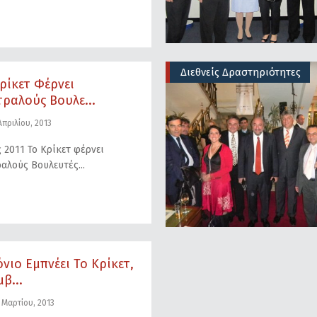
Διεθνείς Δραστηριότητες
ρίκετ Φέρνει
ραλούς Βουλε...
πριλίου, 2013
 2011 Το Κρίκετ φέρνει
αλούς Βουλευτές
όνιο Εμπνέει Το Κρίκετ,
β...
 Μαρτίου, 2013