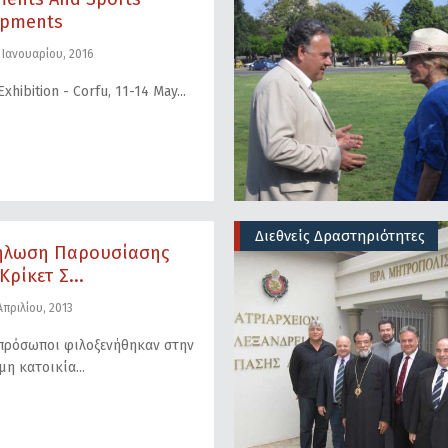
ipments
 Ιανουαρίου, 2016
Exhibition - Corfu, 11-14 May
Διεθνείς Δραστηριότητες
ήλωση Παρουσίασης
Κρίκετ Σ...
πριλίου, 2013
πρόσωποι φιλοξενήθηκαν στην
μη κατοικία