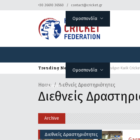
+30 26610 36560
contact@cricket.gr
Αρχική
Ομοσπονδία
Κρίκετ
Ελληνικά
Trending News
Δελτίο Τύπου – Σεμινάριο Kwik Cricke
Αρχική
Ομοσπονδία
Κρίκετ
Home
Διεθνείς Δραστηριότητες
Ελληνικά
Διεθνείς Δραστηρι
Archive
Διεθνείς Δραστηριότητες
Gar