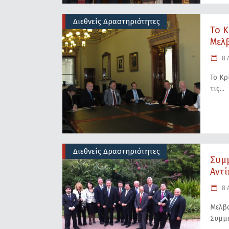
Διεθνείς Δραστηριότητες
Το Κ
Μελβ
8 Α
Το Κρ
τις
Διεθνείς Δραστηριότητες
Συμ
Αντί
8 Α
Μελβο
Συμμε