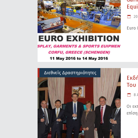
Equ
20
Euro 
Διεθνείς Δραστηριότητες
Εκδ
Του 
8 Α
Οι εκ
επίση