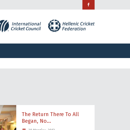
ράμματα
Χορηγίες
Επικοινωνία
ράμματα
Χορηγίες
Επικοινωνία
The Return There To All
Began, Νο...