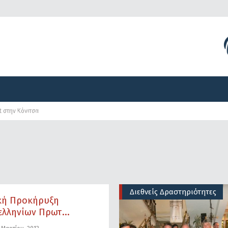
Διοργανώσεις
Γραφείο Τύπου
Αναπτυξιακά Προγ
t στην Κόνιτσα
Διοργανώσεις
Γραφείο Τύπου
Αναπτυξιακά Προγ
Διεθνείς Δραστηριότητες
ική Προκήρυξη
λληνίων Πρωτ...