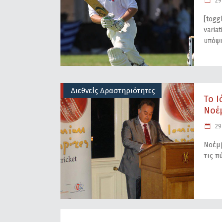
29
[togg
varia
υπόψ
Διεθνείς Δραστηριότητες
Το Ι
Νοέμ
29
Νοέμβ
τις π