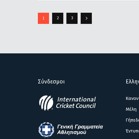
1
2
3
Σύνδεσμοι
Ελλη
Κανον
Μέλη
Γήπεδ
Έντυπ