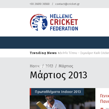
+30 26610 36560
contact@cricket.gr
Αρχική
Ομοσπονδία
Κρίκετ
Ελληνικά
Trending News
Δελτίο Τύπου – Σεμινάριο Kwik Cricke
Αρχική
Ομοσπονδία
Κρίκετ
Home
2013
Μάρτιος
Ελληνικά
Μάρτιος 2013
Πρωταθλήματα Indoor 2013
Γεν
Πανε