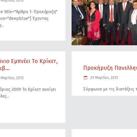
 Μαρτίου, 2013
le title="Άρθρο 1: Προκήρυξη"
tion="deepblue"] Έχοντας
η
όνιο Εμπνέει Το Κρίκετ,
Προκήρυξη Πανελλην
β...
29 Μαρτίου, 2013
 Μαρτίου, 2013
Σύμφωνα με τις διατάξεις 
ριος 2009 To Κρίκετ ανοίγει
ύλες