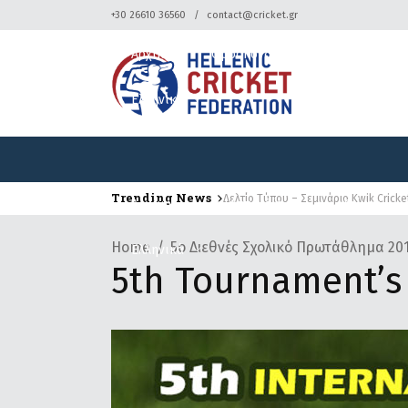
+30 26610 36560
contact@cricket.gr
Αρχική
Ομοσπονδία
Κρίκετ
Ελληνικά
Trending News
Δελτίο Τύπου – Σεμινάριο Kwik Cricke
Αρχική
Ομοσπονδία
Κρίκετ
Home
5ο Διεθνές Σχολικό Πρωτάθλημα 20
Ελληνικά
5th Tournament’s 