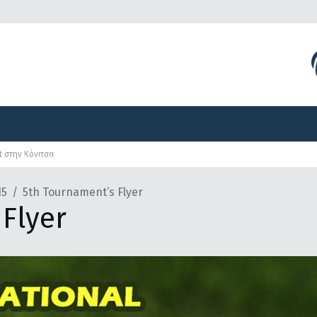
Διοργανώσεις
Γραφείο Τύπου
Αναπτυξιακά Προγ
t στην Κόνιτσα
Διοργανώσεις
Γραφείο Τύπου
Αναπτυξιακά Προγ
15
5th Tournament’s Flyer
Flyer