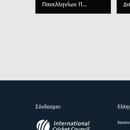
Πανελληνίων Π...
Δι
Σύνδεσμοι
Ελλη
Κανον