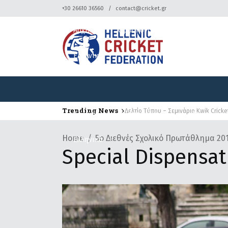
+30 26610 36560
contact@cricket.gr
Αρχική
Ομοσπονδία
Κρίκετ
Ελληνικά
Trending News
Δελτίο Τύπου – Σεμινάριο Kwik Cricke
Αρχική
Ομοσπονδία
Κρίκετ
Home
5ο Διεθνές Σχολικό Πρωτάθλημα 20
Ελληνικά
Special Dispensati