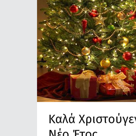
Καλά Χριστούγε
Νέο Έτος