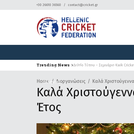
+30 26610 36560
contact@cricket.gr
Αρχική
Ομοσπονδία
Κρίκετ
Ελληνικά
Trending News
Δελτίο Τύπου – Σεμινάριο Kwik Cricke
Αρχική
Ομοσπονδία
Κρίκετ
Home
Διοργανώσεις
Καλά Χριστούγεννα
Ελληνικά
Καλά Χριστούγενν
Έτος