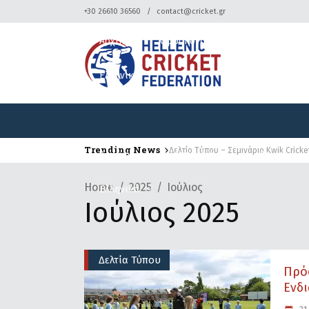
+30 26610 36560
contact@cricket.gr
Αρχική
Ομοσπονδία
Κρίκετ
Ελληνικά
Trending News
Δελτίο Τύπου – Σεμινάριο Kwik Cricke
Αρχική
Ομοσπονδία
Κρίκετ
Home
2025
Ιούλιος
Ελληνικά
Ιούλιος 2025
Δελτία Τύπου
Πρό
Ενδι