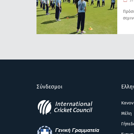
31 
Πρόσκ
σεμιν
Σύνδεσμοι
Ελλη
Κανον
Μέλη
Γήπεδ