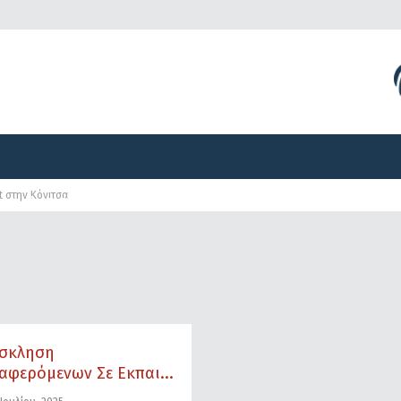
Διοργανώσεις
Γραφείο Τύπου
Αναπτυξιακά Προγ
t στην Κόνιτσα
Διοργανώσεις
Γραφείο Τύπου
Αναπτυξιακά Προγ
σκληση
αφερόμενων Σε Εκπαι...