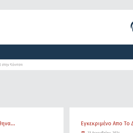
Διοργανώσεις
Γραφείο Τύπου
Αναπτυξιακά Προγ
t στην Κόνιτσα
Διοργανώσεις
Γραφείο Τύπου
Αναπτυξιακά Προγ
ηνα...
Εγκεκριμένο Απο Το Δ.