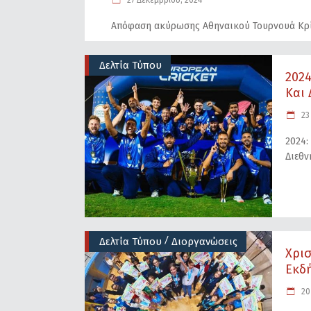
27 Δεκεμβρίου, 2024
Aπόφαση ακύρωσης Αθηναικού Τουρνουά Κρί
Δελτία Τύπου
2024
Και Δ
23
2024:
Διεθν
/
Δελτία Τύπου
Διοργανώσεις
Χρισ
Εκδή
20