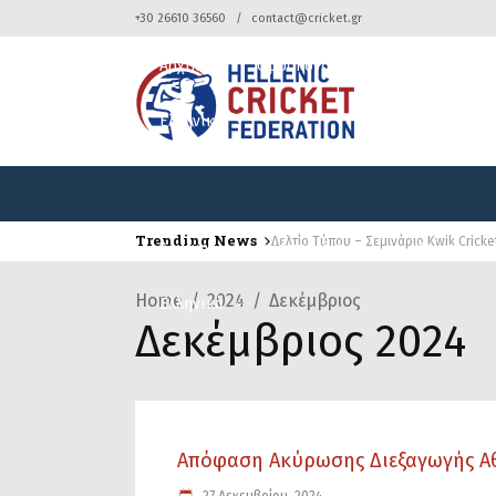
+30 26610 36560
contact@cricket.gr
Αρχική
Ομοσπονδία
Κρίκετ
Ελληνικά
Trending News
Δελτίο Τύπου – Σεμινάριο Kwik Cricke
Αρχική
Ομοσπονδία
Κρίκετ
Home
2024
Δεκέμβριος
Ελληνικά
Δεκέμβριος 2024
Απόφαση Ακύρωσης Διεξαγωγής Αθ