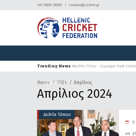
+30 26610 36560
contact@cricket.gr
Αρχική
Ομοσπονδία
Κρίκετ
Ελληνικά
Trending News
Δελτίο Τύπου – Σεμινάριο Kwik Cricke
Αρχική
Ομοσπονδία
Κρίκετ
Home
2024
Απρίλιος
Ελληνικά
Απρίλιος 2024
Δελτία Τύπου
15 
«H Ελ