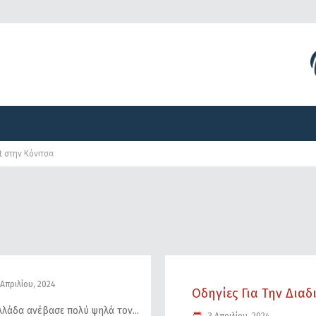
Διοργανώσεις
Γραφείο Τύπου
Αναπτυξιακά Προγ
t στην Κόνιτσα
Διοργανώσεις
Γραφείο Τύπου
Αναπτυξιακά Προγ
Απριλίου, 2024
Οδηγίες Για Την Διαδ
λάδα ανέβασε πολύ ψηλά τον