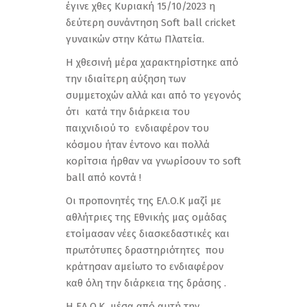
έγινε χθες Κυριακή 15/10/2023 η
δεύτερη συνάντηση Soft ball cricket
γυναικών στην Κάτω Πλατεία.
Η χθεσινή μέρα χαρακτηρίστηκε από
την ιδιαίτερη αύξηση των
συμμετοχών αλλά και από το γεγονός
ότι κατά την διάρκεια του
παιχνιδιού το ενδιαφέρον του
κόσμου ήταν έντονο και πολλά
κορίτσια ήρθαν να γνωρίσουν το soft
ball από κοντά !
Οι προπονητές της ΕΛ.Ο.Κ μαζί με
αθλήτριες της Εθνικής μας ομάδας
ετοίμασαν νέες διασκεδαστικές και
πρωτότυπες δραστηριότητες που
κράτησαν αμείωτο το ενδιαφέρον
καθ όλη την διάρκεια της δράσης .
Η ΕΛ.Ο.Κ μέσα από αυτή την