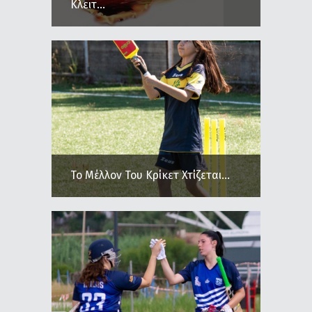
Κλειτ...
Το Μέλλον Του Κρίκετ Χτίζεται...