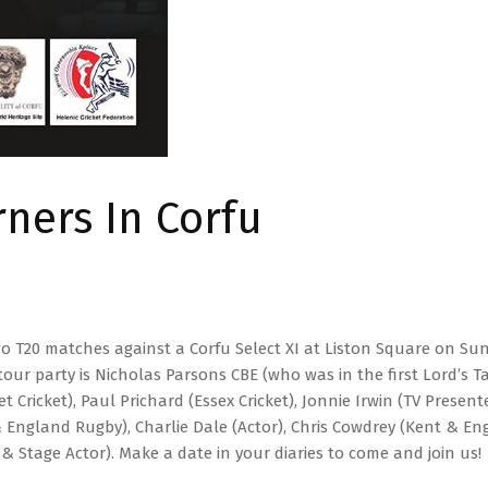
rners In Corfu
wo T20 matches against a Corfu Select XI at Liston Square on S
ur party is Nicholas Parsons CBE (who was in the first Lord’s Tav
Cricket), Paul Prichard (Essex Cricket), Jonnie Irwin (TV Presen
 & England Rugby), Charlie Dale (Actor), Chris Cowdrey (Kent & En
 & Stage Actor). Make a date in your diaries to come and join us!