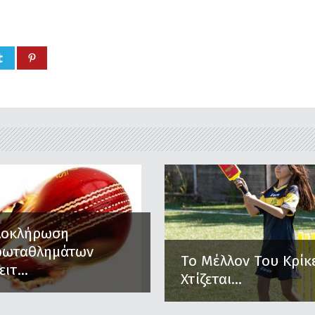
λοκλήρωση
ρωταθλημάτων
Το Μέλλον Του Κρίκ
ειτ...
Χτίζεται...