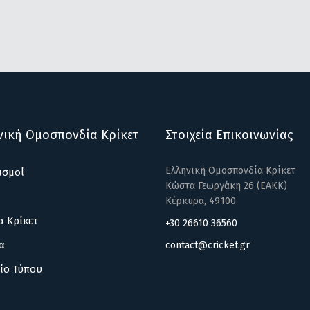
νική Ομοσπονδία Κρίκετ
Στοιχεία Επικοινωνίας
Ελληνική Ομοσπονδία Κρίκετ
ισμοί
Κώστα Γεωργάκη 26 (ΕΑΚΚ)
Κέρκυρα, 49100
α Κρίκετ
+30 26610 36560
α
contact@cricket.gr
ίο Τύπου