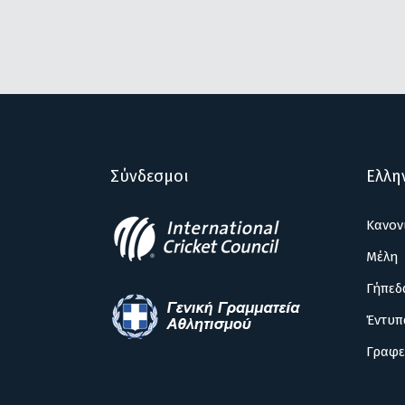
Σύνδεσμοι
Ελλη
Κανον
Μέλη
Γήπεδ
Έντυπ
Γραφε