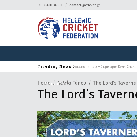
+30 26610 36560
contact@cricket.gr
Αρχική
Ομοσπονδία
Κρίκετ
Ελληνικά
Trending News
Δελτίο Τύπου – Σεμινάριο Kwik Cricke
Αρχική
Ομοσπονδία
Κρίκετ
Home
Δελτία Τύπου
The Lord’s Taverner
Ελληνικά
The Lord’s Tavern