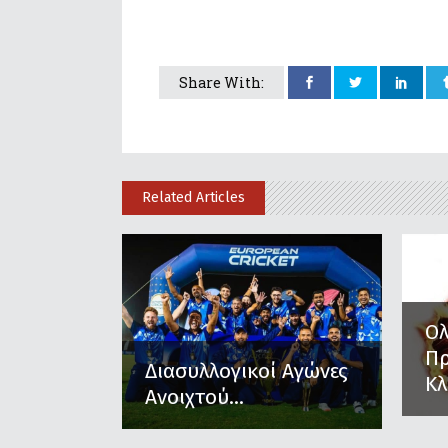
Share With:
Related Articles
Ο
Π
Διασυλλογικοί Αγώνες
Κλ
Ανοιχτού...