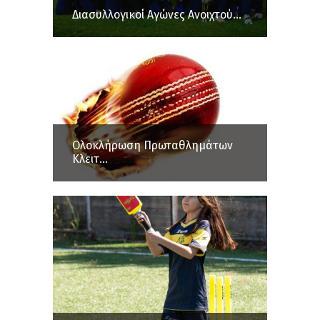
Διασυλλογικοί Αγώνες Ανοιχτού...
Ολοκλήρωση Πρωταθλημάτων
Κλειτ...