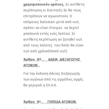
χρησιμοποιούν κράνος.
Σε αντίθετη
περίπτωση οι διαιτητές δε θα τους
επιτρέπουν να αγωνιστούν. Ο
επόμενος batsman μετά από out,
πρέπει να είναι έτοιμos να δεχτεί
μπαλονιά εντός ενός λεπτού. Σε
αντίθετη περίπτωση αν ζητηθεί out
από τoυς παίκτες του field, θα είναι
out από χρόνο(timed out).
Άρθρο 8
. ΑΔΕΙΑ ΔΙΕΞΑΓΩΓΗΣ
Ο
ΑΓΩΝΩΝ .
Για την έκδοση άδειας διεξαγωγής
των αγώνων από τις αρμόδιες αρχές
θα μεριμνά η ΕΛ.Ο.Κ.
Άρθρο 9
. ΓΗΠΕΔΑ ΑΓΩΝΩΝ.
ο