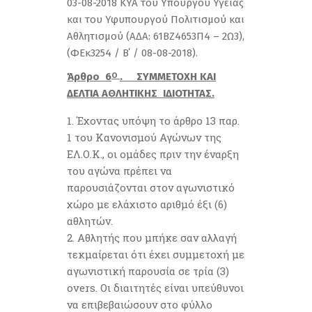
03-08-2018 ΚΥΑ του Υπουργού Υγείας
και του Υφυπουργού Πολιτισμού και
Αθλητισμού (ΑΔΑ: 61ΒΖ4653Π4 – 2Ω3),
(ΦΕκ3254 / B΄ / 08-08-2018).
Άρθρο 6
. ΣΥΜΜΕΤΟΧΗ ΚΑΙ
Ο
ΔΕΛΤΙΑ ΑΘΛΗΤΙΚΗΣ ΙΔΙΟΤΗΤΑΣ.
Έχοντας υπόψη το άρθρο 13 παρ.
1 του Κανονισμού Αγώνων της
ΕΛ.Ο.Κ., οι ομάδες πριν την έναρξη
του αγώνα πρέπει να
παρουσιάζονται στον αγωνιστικό
χώρο με ελάχιστο αριθμό έξι (6)
αθλητών.
Αθλητής που μπήκε σαν αλλαγή
τεκμαίρεται ότι έχει συμμετοχή με
αγωνιστική παρουσία σε τρία (3)
overs. Οι διαιτητές είναι υπεύθυνοι
να επιβεβαιώσουν στο φύλλο