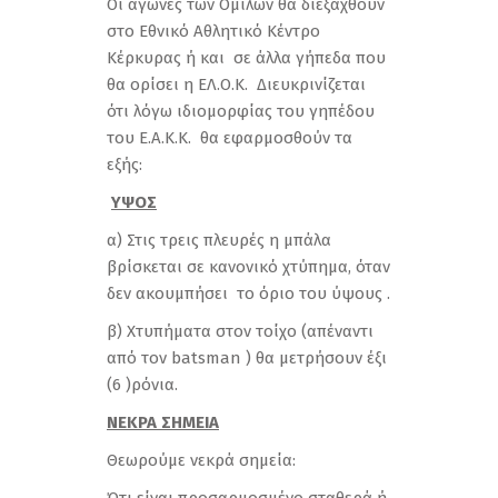
Οι αγώνες των Ομίλων θα διεξαχθούν
στο Εθνικό Αθλητικό Κέντρο
Κέρκυρας ή και σε άλλα γήπεδα που
θα ορίσει η ΕΛ.Ο.Κ. Διευκρινίζεται
ότι λόγω ιδιομορφίας του γηπέδου
του Ε.Α.Κ.Κ. θα εφαρμοσθούν τα
εξής:
ΥΨΟΣ
α) Στις τρεις πλευρές η μπάλα
βρίσκεται σε κανονικό χτύπημα, όταν
δεν ακουμπήσει το όριο του ύψους .
β) Xτυπήματα στον τοίχο (απέναντι
από τον batsman ) θα μετρήσουν έξι
(6 )ρόνια.
ΝΕΚΡΑ ΣΗΜΕΙΑ
Θεωρούμε νεκρά σημεία: