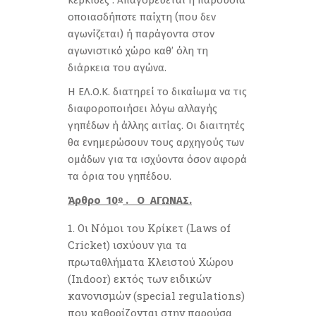
κερκίδες . Απαγορεύεται η παρουσία
οποιασδήποτε παίχτη (που δεν
αγωνίζεται) ή παράγοντα στον
αγωνιστικό χώρο καθ’ όλη τη
διάρκεια του αγώνα.
Η ΕΛ.Ο.Κ. διατηρεί το δικαίωμα να τις
διαφοροποιήσει λόγω αλλαγής
γηπέδων ή άλλης αιτίας. Οι διαιτητές
θα ενημερώσουν τους αρχηγούς των
ομάδων για τα ισχύοντα όσον αφορά
τα όρια του γηπέδου.
Άρθρο 10
. Ο ΑΓΩΝΑΣ.
ο
Οι Nόμοι του Κρίκετ (Laws of
Cricket) ισχύουν για τα
πρωταθλήματα Κλειστού Χώρου
(Indoor) εκτός των ειδικών
κανονισμών (special regulations)
που καθορίζονται στην παρούσα