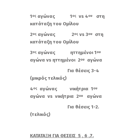
1
αγώνας 1
vs 4
στη
ος
ος
ου
κατάταξη του Ομίλου
2
αγώνας 2
vs
3
στη
ος
ος
ου
κατάταξη του Ομίλου
3
αγώνας ηττημένοι 1
ος
ου
αγώνα
vs
ηττημένοι 2
αγώνα
ου
Για θέσεις 3-4
(μικρός τελικός)
4
αγώνας νικήτρια 1
ος
ου
αγώνα
vs
νικήτρια 2
αγώνα
ου
Για θέσεις 1-2.
(τελικός)
ΚΑΤΑΤΑΞΗ ΓΙΑ ΘΕΣΕΙΣ 5 , 6 ,7.