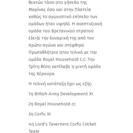
θεατών τόσο στο γήπεδο της
Μαρίνας όσο και στην Πλατεία
καθώς το αγωνιστικό επίπεδο των
ομάδων ήταν υψηλό. Η αναπτυξιακή
ομάδα του Βρετανικού στρατού
έδειξε την δυναμική της από τον
πρώτο αγώνα και στέφθηκε
Πρωταθλήτρια στον τελικό με την
ομάδα Royal Household C.C. Tην
Τρίτη θέση κατέλαβε η μικτή ομάδα
της Κέρκυρα.
Η τελική κατάταξη έχει ως εξής:
1η British Army Development XI
2η Royal Household cc
3η Corfu XI
4η Lord’s Taverners Corfu Cricket
Team