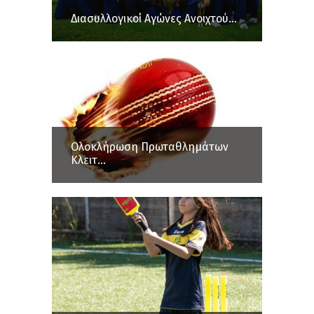
Διασυλλογικοί Αγώνες Ανοιχτού...
Ολοκλήρωση Πρωταθλημάτων
Κλειτ...