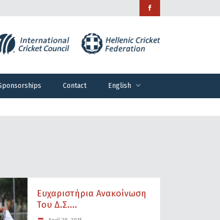
Sponsorships
Contact
English
Sponsorships
Contact
English
Ευχαριστήρια Ανακοίνωση
Του Δ.Σ....