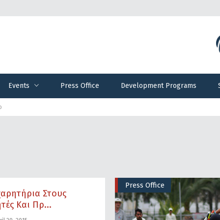
Events
Press Office
Development Programs
Events
Press Office
Development Programs
ο
Press Office
χαρητήρια Στους
τές Και Πρ...