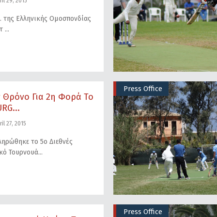
il 29, 2015
Σ. της Ελληνικής Ομοσπονδίας
ετ
Press Office
 Θρόνο Για 2η Φορά Το
RG...
il 27, 2015
ηρώθηκε το 5ο Διεθνές
κό Τουρνουά
Press Office