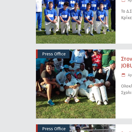
Apr
Το Δ.
Κρίκ
Press Office
Στον
JOBU
Apr
Ολοκλ
Σχολι
Press Office