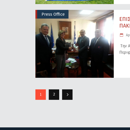
Press Office
ΕΠΙ
ΠΑΚΙ
Apr
Την Α
Περιφ
1
2