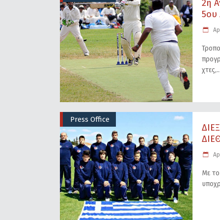
2η 
5ου 
Apr
Τροπο
προγ
χτες,
Press Office
ΔΙΕ
ΔΙΕΘ
Apr
Με το
υποχ