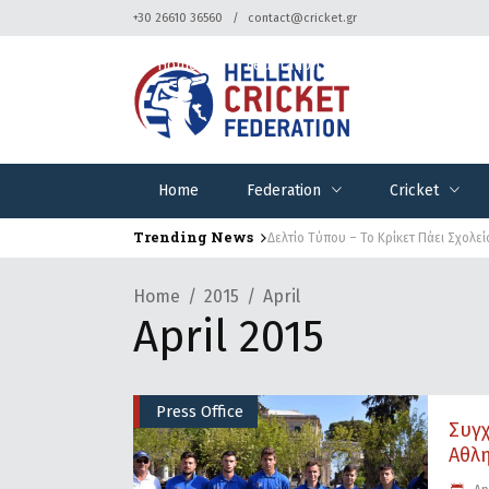
+30 26610 36560
contact@cricket.gr
Home
Federation
Cricket
Home
Federation
Cricket
Trending News
Δελτίο Τύπου – Το Κρίκετ Πάει Σχολεί
Home
2015
April
April 2015
Press Office
Συγ
Αθλη