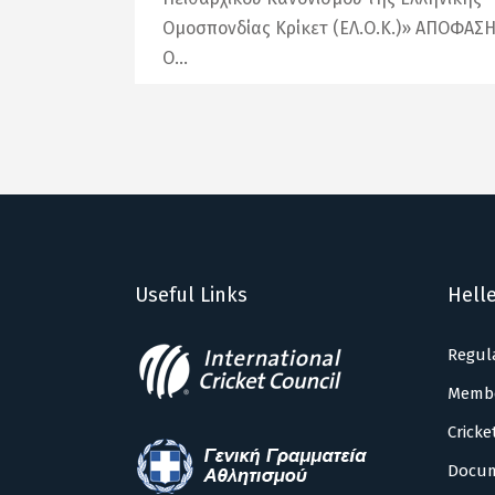
Ομοσπονδίας Κρίκετ (ΕΛ.Ο.Κ.)» ΑΠΟΦΑΣ
Ο
Useful Links
Helle
Regul
Memb
Cricke
Docu