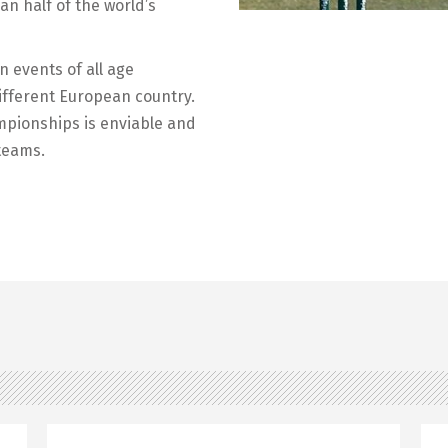
an half of the world’s
 events of all age
ifferent European country.
mpionships is enviable and
teams.