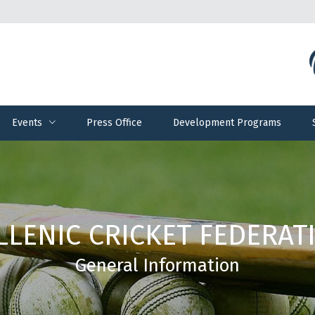
Events
Press Office
Development Programs
Events
Press Office
Development Programs
LLENIC CRICKET FEDERAT
General Information