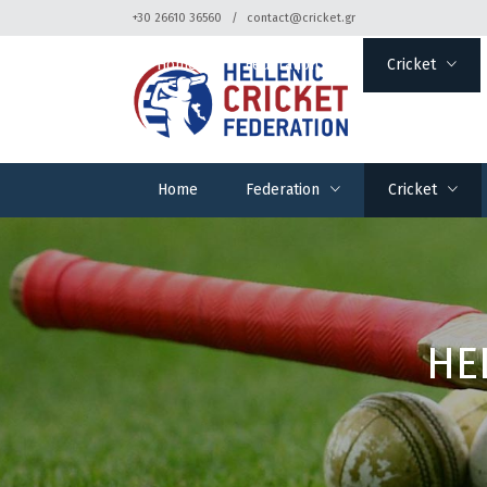
+30 26610 36560
contact@cricket.gr
Home
Federation
Cricket
Home
Federation
Cricket
HE