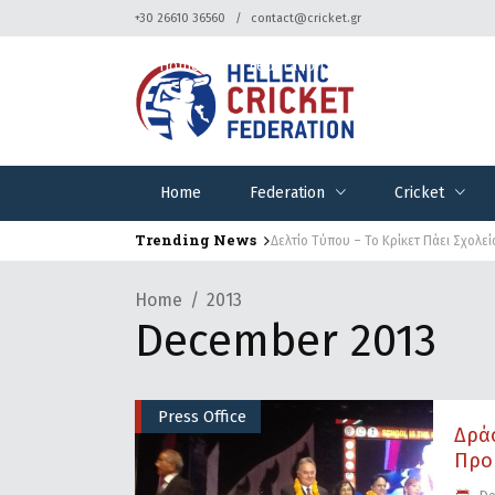
+30 26610 36560
contact@cricket.gr
Home
Federation
Cricket
Home
Federation
Cricket
Trending News
Δελτίο Τύπου – Το Κρίκετ Πάει Σχολεί
Home
2013
December 2013
Press Office
Δρά
Προβ