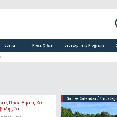
Events
Press Office
Development Programs
Events
Press Office
Development Programs
ο
/
Games Calendar
Uncatego
σεις Προώθησης Και
ολής Το...