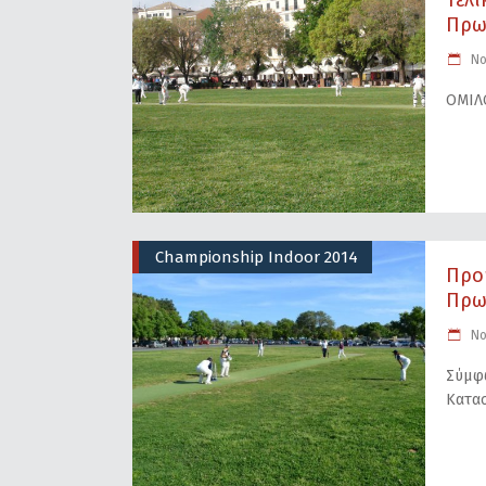
Τελι
Πρω
No
ΟΜΙΛ
Championship Indoor 2014
Προ
Πρω
No
Σύμφω
Κατασ