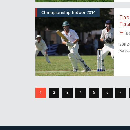
Championship Indoor 2014
Προ
Πρω
No
Σύμφω
Κατασ
1
2
3
4
5
6
7