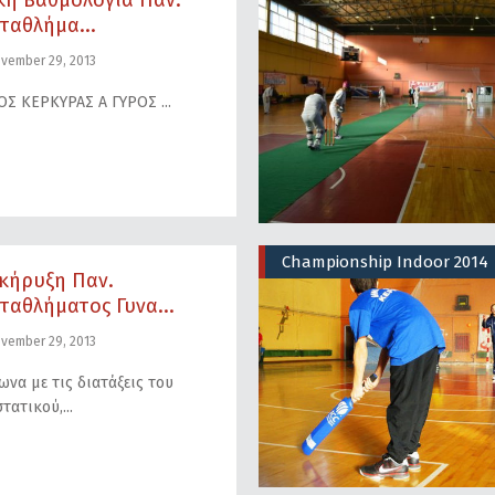
κή Βαθμολογία Παν.
ταθλήμα...
vember 29, 2013
ΟΣ ΚΕΡΚΥΡΑΣ Α ΓΥΡΟΣ
Championship Indoor 2014
κήρυξη Παν.
ταθλήματος Γυνα...
vember 29, 2013
να με τις διατάξεις του
τατικού,