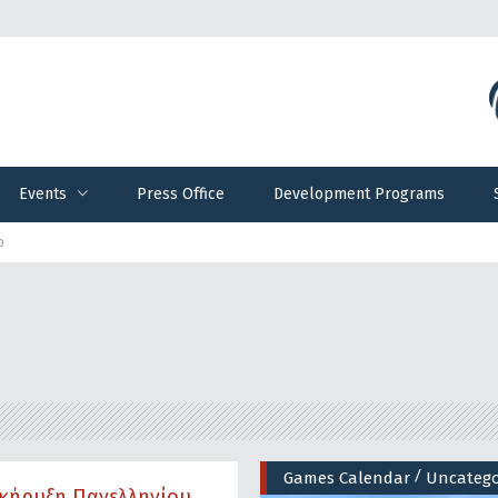
Events
Press Office
Development Programs
Events
Press Office
Development Programs
ο
/
Games Calendar
Uncatego
κήρυξη Πανελληνίου