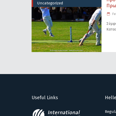
Uncategorized
Πρω
Feb
Σύμφω
Κατασ
Useful Links
Helle
Regul