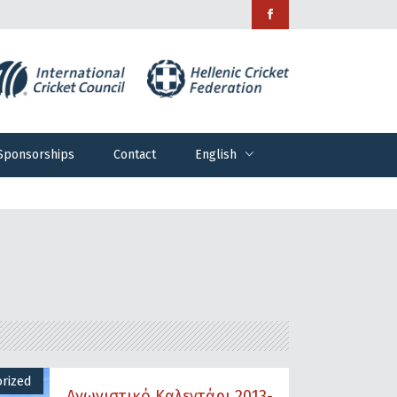
Sponsorships
Contact
English
Sponsorships
Contact
English
rized
Αγωνιστικό Καλεντάρι 2013-