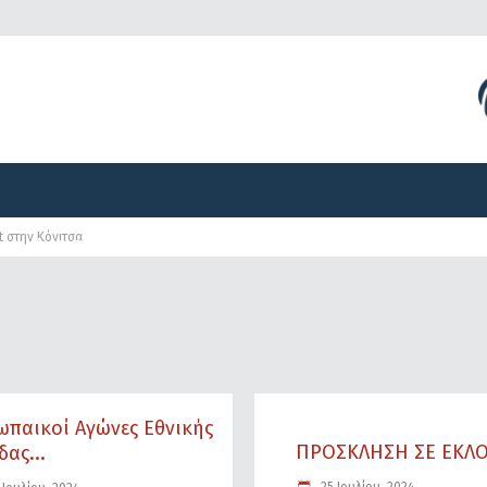
Διοργανώσεις
Γραφείο Τύπου
Αναπτυξιακά Προγ
t στην Κόνιτσα
Διοργανώσεις
Γραφείο Τύπου
Αναπτυξιακά Προγ
ωπαικοί Αγώνες Εθνικής
ΠΡΟΣΚΛΗΣΗ ΣΕ ΕΚΛΟ
ας...