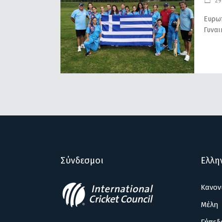
29 
Ευρωπ
Γυναι
Σύνδεσμοι
Ελλη
Κανον
Μέλη