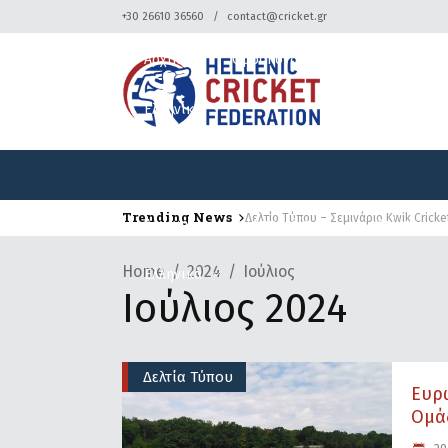
+30 26610 36560
contact@cricket.gr
Αρχική
Ομοσπονδία
Κρίκετ
Ελληνικά
Trending News
Δελτίο Τύπου – Σεμινάριο Kwik Cricke
Αρχική
Ομοσπονδία
Κρίκετ
Home
2024
Ιούλιος
Ελληνικά
Ιούλιος 2024
Δελτία Τύπου
Ευρ
Ομάδ