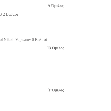
Ά Όμιλος
m B 2 Βαθμοί
ool Nikola Vaptsarov 0 Βαθμοί
΄Β Όμιλος
΄Γ Όμιλος