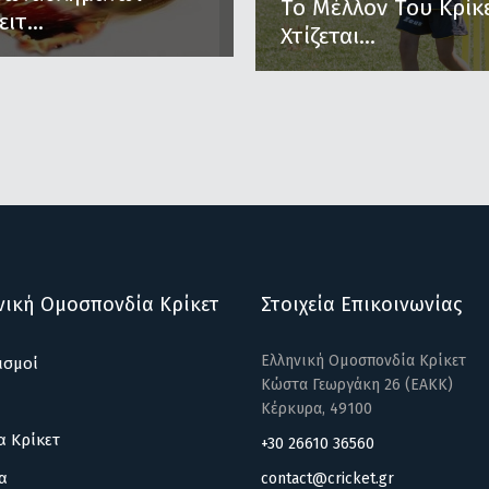
Το Μέλλον Του Κρίκ
ειτ...
Χτίζεται...
νική Ομοσπονδία Κρίκετ
Στοιχεία Επικοινωνίας
Ελληνική Ομοσπονδία Κρίκετ
ισμοί
Κώστα Γεωργάκη 26 (ΕΑΚΚ)
Κέρκυρα, 49100
α Κρίκετ
+30 26610 36560
α
contact@cricket.gr