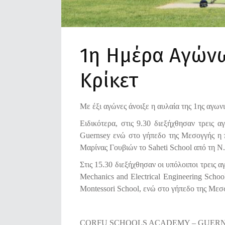
1η Ημέρα Αγώνω
Κρίκετ
Με έξι αγώνες άνοιξε η αυλαία της 1ης αγων
Ειδικότερα, στις 9.30 διεξήχθησαν τρεις
Guernsey ενώ
στο γήπεδο της Μεσογγής η π
Μαρίνας Γουβιών το Saheti School από τη Ν.
Στις 15.30 διεξήχθησαν οι υπόλοιποι τρεις α
Mechanics and Electrical Engineering Scho
Montessori School, ενώ στο γήπεδο της Μεσσ
CORFU SCHOOLS ACADEMY – GUERNS