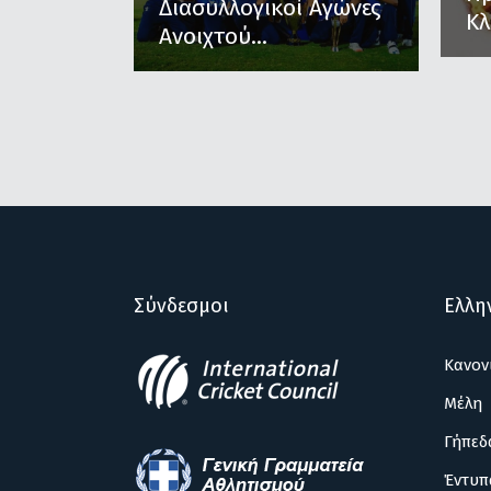
Διασυλλογικοί Αγώνες
Κλ
Ανοιχτού...
Σύνδεσμοι
Ελλη
Κανον
Μέλη
Γήπεδ
Έντυπ