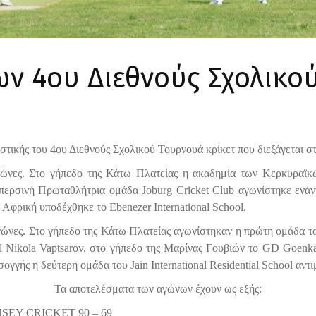
ν 4ου Διεθνούς Σχολικο
ιστικής του 4ου Διεθνούς Σχολικού Τουρνουά κρίκετ που διεξάγεται 
 αγώνες. Στο γήπεδο της Κάτω Πλατείας η ακαδημία των Κερκυραϊ
ερσινή Πρωταθλήτρια ομάδα Joburg Cricket Club αγωνίστηκε ενάντι
 Αφρική υποδέχθηκε το Ebenezer International School.
γώνες. Στο γήπεδο της Κάτω Πλατείας αγωνίστηκαν η πρώτη ομάδα του 
ol Nikola Vaptsarov, στο γήπεδο της Μαρίνας Γουβιών το GD Goenka 
ογγής η δεύτερη ομάδα του Jain International Residential School αν
Τα αποτελέσματα των αγώνων έχουν ως εξής:
EY CRICKET 90 – 69