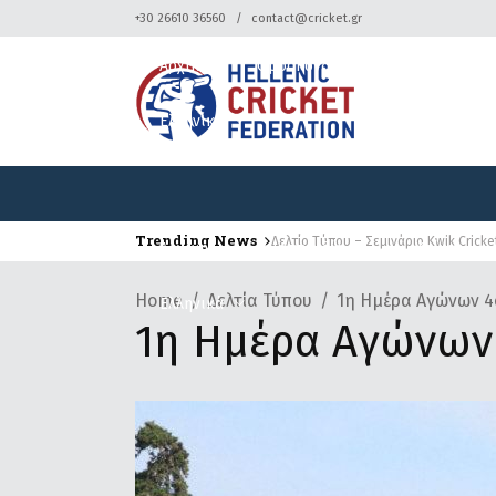
+30 26610 36560
contact@cricket.gr
Αρχική
Ομοσπονδία
Κρίκετ
Ελληνικά
Trending News
Δελτίο Τύπου – Σεμινάριο Kwik Cricke
Δελτίο Τύπου – Τουρνουά Κρίκετ
Αρχική
Ομοσπονδία
Κρίκετ
Home
Δελτία Τύπου
1η Ημέρα Αγώνων 4ο
Ελληνικά
1η Ημέρα Αγώνων 