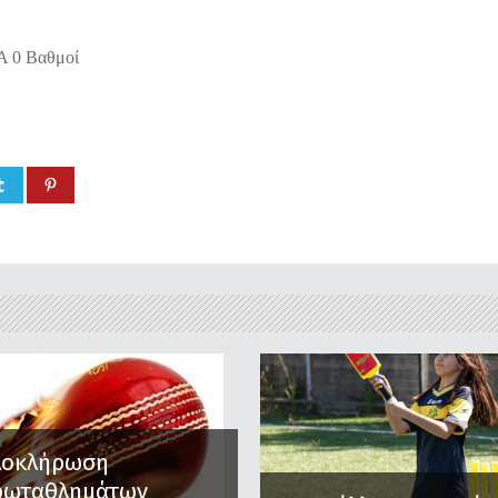
m A 0 Βαθμοί
λοκλήρωση
ρωταθλημάτων