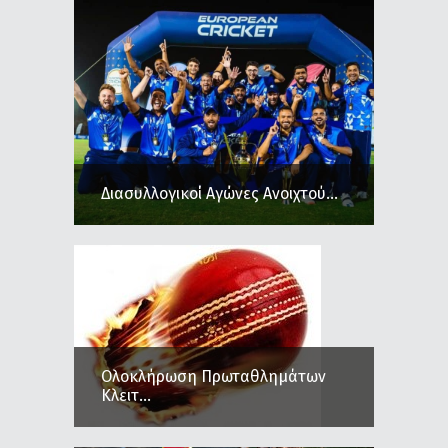
Διασυλλογικοί Αγώνες Ανοιχτού...
Ολοκλήρωση Πρωταθλημάτων
Κλειτ...