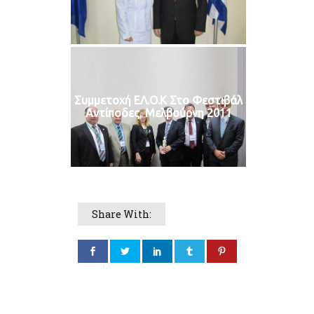
Συμμετοχή ΕΛ.Ο.Κ Στο Φεστιβάλ
Αντίποδες, Μελβούρνη 2011
Share With: