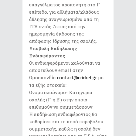
επαγγέλματος προπονητή στο Γ’
επίπεδο, για αθλήματα/κλάδους
άθλησης αναγνωρισμένα από τη
ΓΓΑ εντός 7ετιας από την
ημερομηνία έκδοσης της
απόφασης ίδρυσης της σχολής.
Υποβολή Εκδήλωσης
Ενδιαφέροντος
Οι ενδιαφερόμενοι καλούνται να
αποστείλουν email στην
Ομοσπονδία
με
contact@cricket.gr
τα εξής στοιχεία:
Ονοματεπώνυμο- Κατηγορία
σχολής (Γ’ ή Β’) στην οποία
επιθυμούν να συμμετάσχουν
Η εκδήλωση ενδιαφέροντος θα
καθορίσει και το ποσό παραβόλου
συμμετοχής, καθώς η σχολή δεν