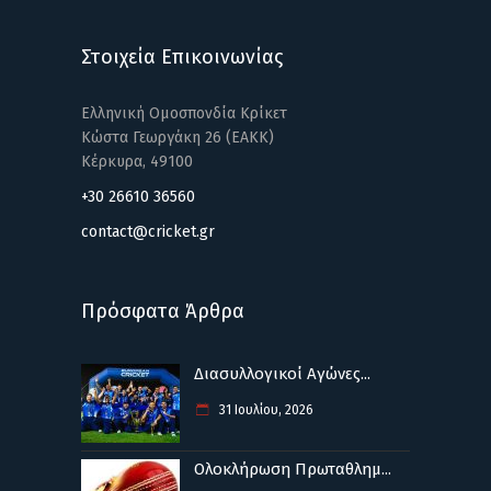
Στοιχεία Επικοινωνίας
Ελληνική Ομοσπονδία Κρίκετ
Κώστα Γεωργάκη 26 (ΕΑΚΚ)
Κέρκυρα, 49100
+30 26610 36560
contact@cricket.gr
Πρόσφατα Άρθρα
Διασυλλογικοί Αγώνες...
31 Ιουλίου, 2026
Ολοκλήρωση Πρωταθλημ...