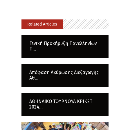
Related Articles
Γενική Προκήρυξη Πανελληνίων
Π...
Απόφαση Ακύρωσης Διεξαγωγής
Αθ...
ΑΘΗΝΑΙΚΟ ΤΟΥΡΝΟΥΑ ΚΡΙΚΕΤ
2024...