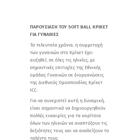
ΠΑΡΟΥΣΙΑΣΗ ΤΟΥ
SOFT
BALL
ΚΡΙΚΕΤ
ΓΙΑ ΓΥΝΑΙΚΕΣ
Τα τελευταία χρόνια, η συμμετοχή
των γυναικών στο Κρίκετ έχει
αυξηθεί, σε όλες τις ηλικίες, με
σημαντικές επιτυχίες της Εθνικής
ομάδας Γυναικών σε διοργανώσεις
της Διεθνούς Ομοσπονδίας Κρίκετ
ICC.
Για να συνεχιστεί αυτή η δυναμική,
είναι σημαντικό να δημιουργηθούν
πολλές ευκαιρίες για τα κορίτσια
όλων των ηλικιών να αναπτύξουν τις
δεξιότητες τους και να αναδείξουν το
ταλέντο τους.