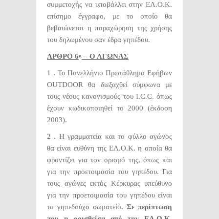
συμμετοχής να υποβάλλει στην ΕΛ.Ο.Κ.
επίσημο έγγραφο, με το οποίο θα
βεβαιώνεται η παραχώρηση της χρήσης
του δηλωμένου σαν έδρα γηπέδου.
ΑΡΘΡΟ 6
– Ο ΑΓΩΝΑΣ
ο
1 . Το Πανελλήνιο Πρωτάθλημα Εφήβων
OUTDOOR θα διεξαχθεί σύμφωνα με
τους νέους κανονισμούς του I.C.C. όπως
έχουν κωδικοποιηθεί το 2000 (έκδοση
2003).
2 . Η γραμματεία και το φύλλο αγώνος
θα είναι ευθύνη της ΕΛ.Ο.Κ. η οποία θα
φροντίζει για τον ορισμό της, όπως και
για την προετοιμασία του γηπέδου. Για
τους αγώνες εκτός Κέρκυρας υπεύθυνο
για την προετοιμασία του γηπέδου είναι
το γηπεδούχο σωματείο
. Σε περίπτωση
που η ορισθείσα από την ΕΛ.Ο.Κ.