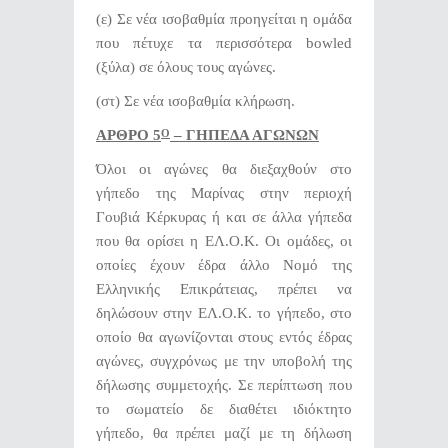
(ε) Σε νέα ισοβαθμία προηγείται η ομάδα
που πέτυχε τα περισσότερα bowled
(ξύλα) σε όλους τους αγώνες.
(στ) Σε νέα ισοβαθμία κλήρωση.
ΑΡΘΡΟ 5
– ΓΗΠΕΔΑ ΑΓΩΝΩΝ
Ο
Όλοι οι αγώνες θα διεξαχθούν στο
γήπεδο της Μαρίνας στην περιοχή
Γουβιά Κέρκυρας ή και σε άλλα γήπεδα
που θα ορίσει η ΕΛ.Ο.Κ. Οι ομάδες, οι
οποίες έχουν έδρα άλλο Νομό της
Ελληνικής Επικράτειας, πρέπει να
δηλώσουν στην ΕΛ.Ο.Κ. το γήπεδο, στο
οποίο θα αγωνίζονται στους εντός έδρας
αγώνες, συγχρόνως με την υποβολή της
δήλωσης συμμετοχής. Σε περίπτωση που
το σωματείο δε διαθέτει ιδιόκτητο
γήπεδο, θα πρέπει μαζί με τη δήλωση