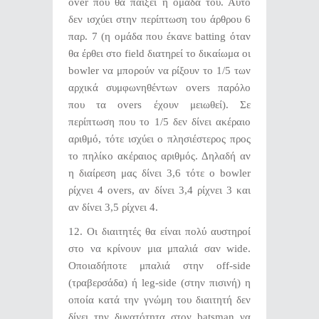
over που θα παίξει η ομάδα του. Αυτό
δεν ισχύει στην περίπτωση του άρθρου 6
παρ. 7 (η ομάδα που έκανε batting όταν
θα έρθει στο field διατηρεί το δικαίωμα οι
bowler να μπορούν να ρίξουν το 1/5 των
αρχικά συμφωνηθέντων overs παρόλο
που τα overs έχουν μειωθεί). Σε
περίπτωση που το 1/5 δεν δίνει ακέραιο
αριθμό, τότε ισχύει ο πλησιέστερος προς
το πηλίκο ακέραιος αριθμός. Δηλαδή αν
η διαίρεση μας δίνει 3,6 τότε ο bowler
ρίχνει 4 overs, αν δίνει 3,4 ρίχνει 3 και
αν δίνει 3,5 ρίχνει 4.
12.
Οι διαιτητές θα είναι πολύ αυστηροί
στο να κρίνουν μια μπαλιά σαν wide.
Οποιαδήποτε μπαλιά στην off-side
(τραβερσάδα) ή leg-side (στην πισινή) η
οποία κατά την γνώμη του διαιτητή δεν
δίνει την δυνατότητα στον batsman να