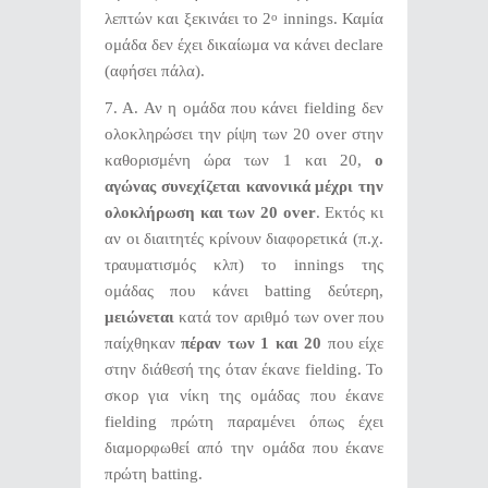
λεπτών και ξεκινάει το 2
innings. Καμία
ο
ομάδα δεν έχει δικαίωμα να κάνει declare
(αφήσει πάλα).
7. Α. Αν η ομάδα που κάνει fielding δεν
ολοκληρώσει την ρίψη των 20 over στην
καθορισμένη ώρα των 1 και 20,
ο
αγώνας συνεχίζεται κανονικά μέχρι την
ολοκλήρωση και των 20
over
. Εκτός κι
αν οι διαιτητές κρίνουν διαφορετικά (π.χ.
τραυματισμός κλπ) το innings της
ομάδας που κάνει batting δεύτερη,
μειώνεται
κατά τον αριθμό των over που
παίχθηκαν
πέραν των 1 και 20
που είχε
στην διάθεσή της όταν έκανε fielding. Το
σκορ για νίκη της ομάδας που έκανε
fielding πρώτη παραμένει όπως έχει
διαμορφωθεί από την ομάδα που έκανε
πρώτη batting.