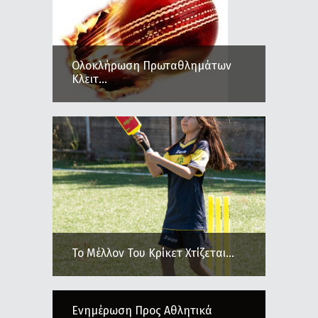
Ολοκλήρωση Πρωταθλημάτων
Κλειτ...
Το Μέλλον Του Κρίκετ Χτίζεται...
Ενημέρωση Προς Αθλητικά