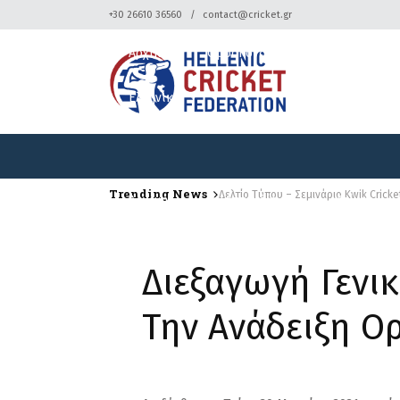
+30 26610 36560
contact@cricket.gr
Αρχική
Ομοσπονδία
Κρίκετ
Ελληνικά
Trending News
Δελτίο Τύπου – Σεμινάριο Kwik Cricke
Αρχική
Ομοσπονδία
Κρίκετ
Ελληνικά
Διεξαγωγή Γενικ
Την Ανάδειξη Ο