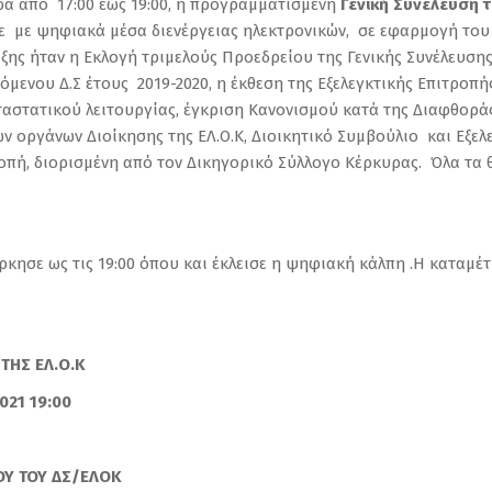
ώρα από 17:00 έως 19:00, η προγραμματισμένη
Γενική Συνέλευση 
 με ψηφιακά μέσα διενέργειας ηλεκτρονικών, σε εφαρμογή του ά
ξης ήταν η Εκλογή τριμελούς Προεδρείου της Γενικής Συνέλευσης,
μενου Δ.Σ έτους 2019-2020, η έκθεση της Εξελεγκτικής Επιτροπή
αστατικού λειτουργίας, έγκριση Κανονισμού κατά της Διαφθοράς
ών οργάνων Διοίκησης της ΕΛ.Ο.Κ, Διοικητικό Συμβούλιο και Εξελ
οπή, διορισμένη από τον Δικηγορικό Σύλλογο Κέρκυρας. Όλα τα 
ήρκησε ως τις 19:00 όπου και έκλεισε η ψηφιακή κάλπη .Η κατα
ΤΗΣ ΕΛ.Ο.Κ
021 19:00
ΟΥ ΤΟΥ ΔΣ/ΕΛΟΚ