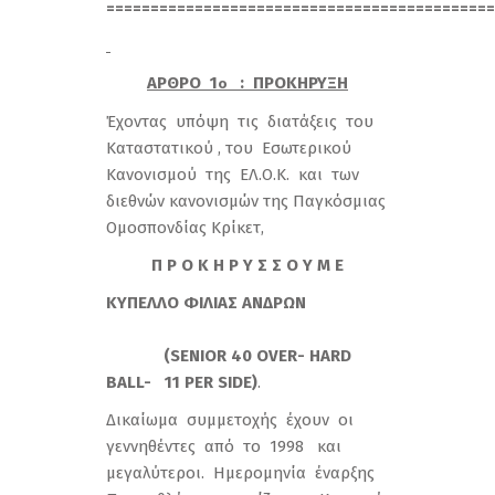
============================================
ΑΡΘΡΟ 1
: ΠΡΟΚΗΡΥΞΗ
o
Έχοντας υπόψη τις διατάξεις του
Καταστατικού , του Εσωτερικού
Κανονισμού της ΕΛ.Ο.Κ. και των
διεθνών κανονισμών της Παγκόσμιας
Ομοσπονδίας Κρίκετ,
Π Ρ Ο Κ Η Ρ Υ Σ Σ Ο Υ Μ Ε
ΚΥΠΕΛΛΟ
ΦΙΛΙΑΣ
ΑΝΔΡΩΝ
(SENIOR 40 OVER- HARD
BALL- 11 PER SIDE)
.
Δικαίωμα συμμετοχής έχουν οι
γεννηθέντες από το 1998 και
μεγαλύτεροι. Ημερομηνία έναρξης