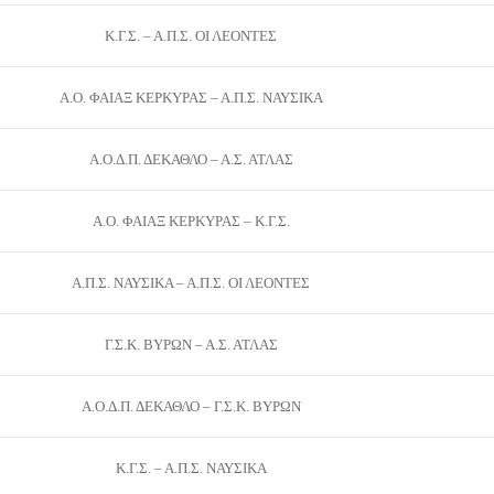
Κ.Γ.Σ. – Α.Π.Σ. ΟΙ ΛΕΟΝΤΕΣ
Α.Ο. ΦΑΙΑΞ ΚΕΡΚΥΡΑΣ – Α.Π.Σ. ΝΑΥΣΙΚΑ
Α.Ο.Δ.Π. ΔΕΚΑΘΛΟ – Α.Σ. ΑΤΛΑΣ
Α.Ο. ΦΑΙΑΞ ΚΕΡΚΥΡΑΣ – Κ.Γ.Σ.
Α.Π.Σ. ΝΑΥΣΙΚΑ – Α.Π.Σ. ΟΙ ΛΕΟΝΤΕΣ
Γ.Σ.Κ. ΒΥΡΩΝ – Α.Σ. ΑΤΛΑΣ
Α.Ο.Δ.Π. ΔΕΚΑΘΛΟ – Γ.Σ.Κ. ΒΥΡΩΝ
Κ.Γ.Σ. – Α.Π.Σ. ΝΑΥΣΙΚΑ