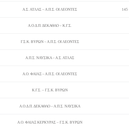
Α.Σ. ΑΤΛΑΣ – Α.Π.Σ. ΟΙ ΛΕΟΝΤΕΣ
145 
Α.Ο.Δ.Π. ΔΕΚΑΘΛΟ – Κ.Γ.Σ.
Γ.Σ.Κ. ΒΥΡΩΝ – Α.Π.Σ. ΟΙ ΛΕΟΝΤΕΣ
Α.Π.Σ. ΝΑΥΣΙΚΑ – Α.Σ. ΑΤΛΑΣ
Α.Ο. ΦΑΙΑΞ – Α.Π.Σ. ΟΙ ΛΕΟΝΤΕΣ
Κ.Γ.Σ. – Γ.Σ.Κ. ΒΥΡΩΝ
Α.Ο.Δ.Π. ΔΕΚΑΘΛΟ – Α.Π.Σ. ΝΑΥΣΙΚΑ
Α.Ο. ΦΑΙΑΞ ΚΕΡΚΥΡΑΣ – Γ.Σ.Κ. ΒΥΡΩΝ