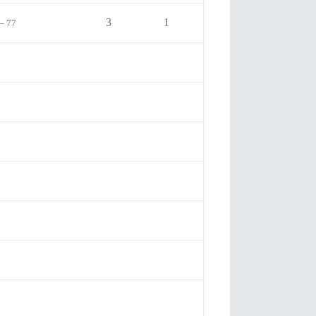
3
1
– 77