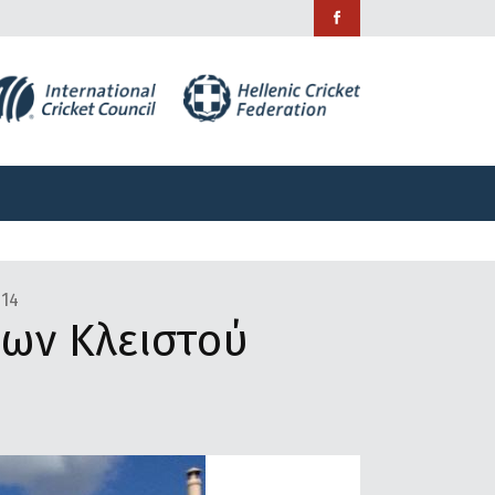
ράμματα
Χορηγίες
Επικοινωνία
ράμματα
Χορηγίες
Επικοινωνία
014
ων Κλειστού