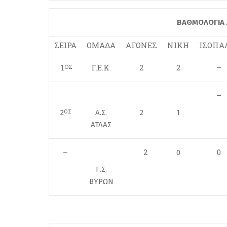
ΒΑΘΜΟΛΟΓΙΑ 
ΣΕΙΡΑ
ΟΜΑΔΑ
ΑΓΩΝΕΣ
ΝΙΚΗ
ΙΣΟΠΑ
1
Γ.Ε.Κ.
2
2
–
ΟΣ
–
2
Α.Σ.
2
1
ΟΣ
ΑΤΛΑΣ
–
2
0
0
Γ.Σ.
ΒΥΡΩΝ