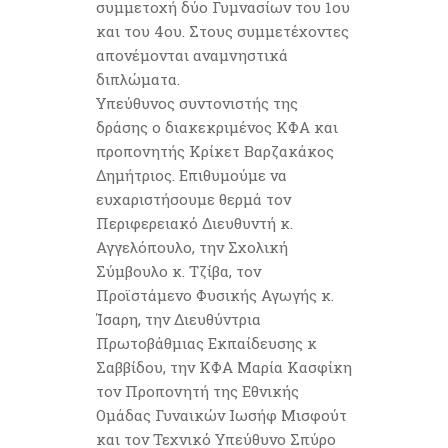
συμμετοχή δύο Γυμνασίων του 1ου
και του 4ου. Στους συμμετέχοντες
απονέμονται αναμνηστικά
διπλώματα.
Υπεύθυνος συντονιστής της
δράσης ο διακεκριμένος ΚΦΑ και
προπονητής Κρίκετ Βαρζακάκος
Δημήτριος. Επιθυμούμε να
ευχαριστήσουμε θερμά τον
Περιφερειακό Διευθυντή κ.
Αγγελόπουλο, την Σχολική
Σύμβουλο κ. Τζίβα, τον
Προϊστάμενο Φυσικής Αγωγής κ.
Ίσαρη, την Διευθύντρια
Πρωτοβάθμιας Εκπαίδευσης κ
Σαββίδου, την ΚΦΑ Μαρία Κασφίκη
τον Προπονητή της Εθνικής
Ομάδας Γυναικών Ιωσήφ Μισφούτ
και τον Τεχνικό Υπεύθυνο Σπύρο