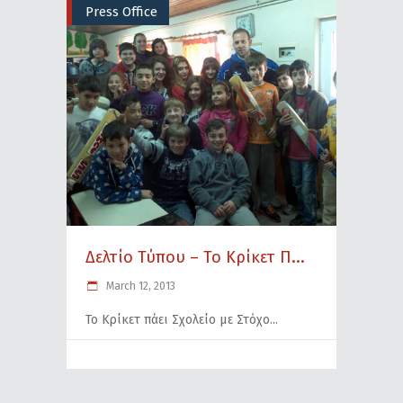
Press Office
Δελτίο Τύπου – Το Κρίκετ Π...
March 12, 2013
Το Κρίκετ πάει Σχολείο με Στόχο