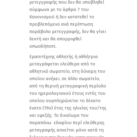
µετεγγραφής που δεν θα υποβληθεί
σύµφωνα µε το άρθρα 7 του
Κανονισµού ή δεν κατατεθεί το
προβλεπόµενο ανά περίπτωση
παράβολο µετεγγραφής, δεν θα γίνει
δεκτή και θα απορριφθεί
οπωσδήποτε.
Ερασιτέχνης αθλητής ή αθλήτρια
μεταγράφεται ελεύθερα από το
αθλητικό σωματείο, στη δύναμη του
οποίου ανήκει, σε άλλο σωματείο,
από τη θερινή μεταγραφική περίοδο
του ημερολογιακού έτους εντός του
οποίου συμπληρώνεται το δέκατο
ένατο (19ο) έτος της ηλικίας του/της
και εφεξής. Το δικαίωμα του
παραπάνω εδαφίου περί ελεύθερης
μεταγραφής ασκείται μόνο κατά τη