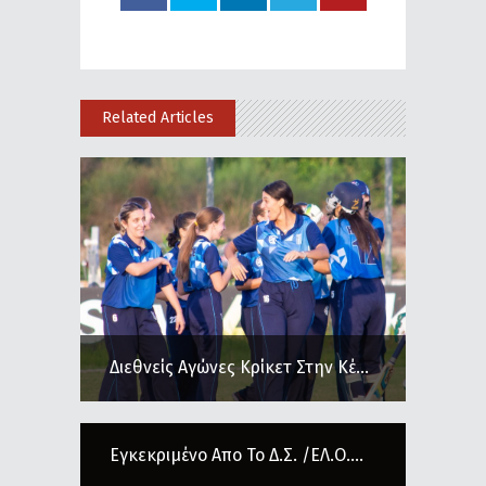
Related Articles
Διεθνείς Αγώνες Κρίκετ Στην Κέ...
Εγκεκριμένο Απο Το Δ.Σ. /ΕΛ.Ο....