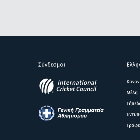
Σύνδεσμοι
Ελλη
Κανον
Μέλη
Γήπεδ
Έντυπ
Γραφε