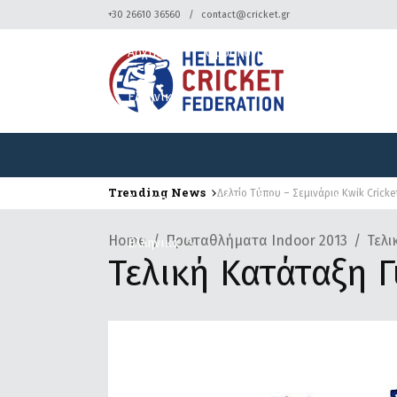
+30 26610 36560
contact@cricket.gr
Αρχική
Ομοσπονδία
Κρίκετ
Ελληνικά
Trending News
Δελτίο Τύπου – Σεμινάριο Kwik Cricke
Αρχική
Ομοσπονδία
Κρίκετ
Home
Πρωταθλήματα Indoor 2013
Τελι
Ελληνικά
Τελική Κατάταξη 