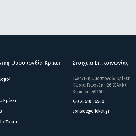
νική Ομοσπονδία Κρίκετ
Στοιχεία Επικοινωνίας
Ελληνική Ομοσπονδία Κρίκετ
ισμοί
Κώστα Γεωργάκη 26 (ΕΑΚΚ)
Κέρκυρα, 49100
α Κρίκετ
+30 26610 36560
α
contact@cricket.gr
ίο Τύπου