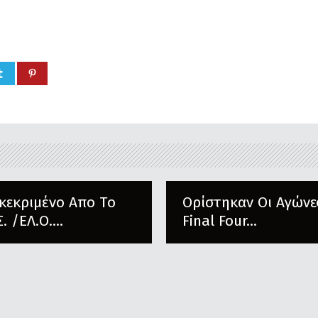
κεκριμένο Απο Το
Ορίστηκαν Οι Αγώνε
Σ. /ΕΛ.Ο....
Final Four...