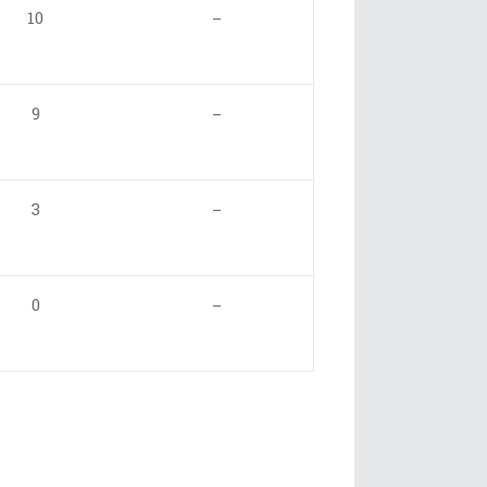
10
–
9
–
3
–
0
–