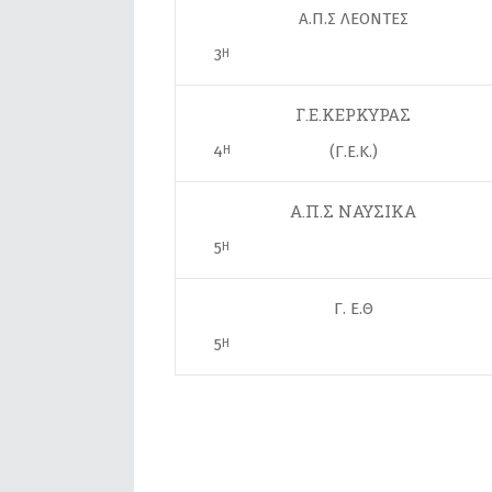
Α.Π.Σ ΛΕΟΝΤΕΣ
3
Η
Γ.Ε.ΚΕΡΚΥΡΑΣ
4
(Γ.Ε.Κ.)
Η
Α.Π.Σ ΝΑΥΣΙΚΑ
5
Η
Γ. Ε.Θ
5
Η