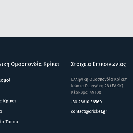
νική Ομοσπονδία Κρίκετ
Στοιχεία Επικοινωνίας
Ελληνική Ομοσπονδία Κρίκετ
ισμοί
Κώστα Γεωργάκη 26 (ΕΑΚΚ)
Κέρκυρα, 49100
α Κρίκετ
+30 26610 36560
α
contact@cricket.gr
ίο Τύπου