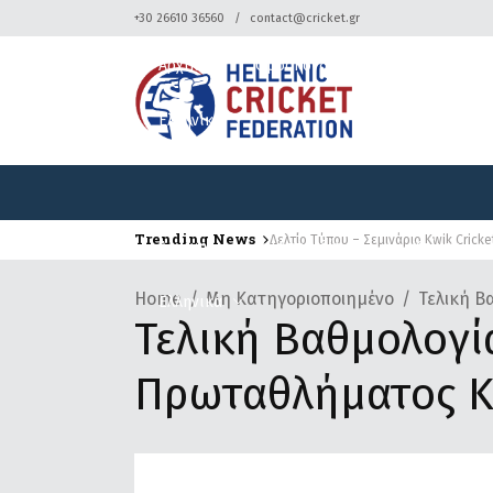
+30 26610 36560
contact@cricket.gr
Αρχική
Ομοσπονδία
Κρίκετ
Ελληνικά
Trending News
Δελτίο Τύπου – Σεμινάριο Kwik Cricke
Αρχική
Ομοσπονδία
Κρίκετ
Home
Μη Κατηγοριοποιημένο
Τελική Β
Ελληνικά
Τελική Βαθμολογί
Πρωταθλήματος Κ