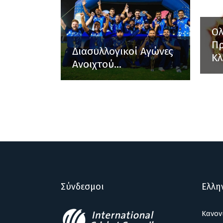
Ο
Π
Διασυλλογικοί Αγώνες
Κλ
Ανοιχτού...
Σύνδεσμοι
Ελλη
Κανον