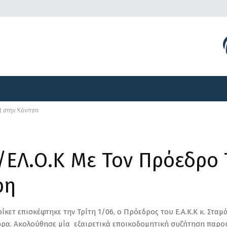
Διοργανώσεις
Γραφείο Τύπου
Αναπτυξιακά Προγ
t στην Κόνιτσα
Διοργανώσεις
Γραφείο Τύπου
Αναπτυξιακά Προγ
/ΕΛ.Ο.Κ Με Τον Πρόεδρο 
ρη
ίκετ επισκέφτηκε την Τρίτη 1/06, ο Πρόεδρος του Ε.Α.Κ.Κ κ. Στ
ώρα. Ακολούθησε μία εξαιρετικά εποικοδομητική συζήτηση παρου