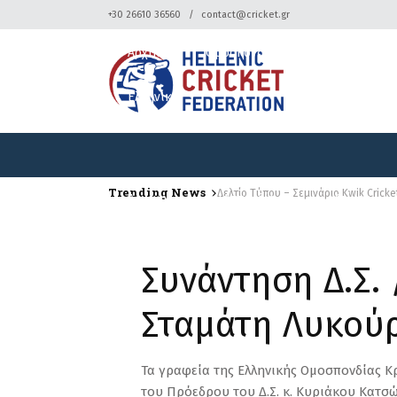
+30 26610 36560
contact@cricket.gr
Αρχική
Ομοσπονδία
Κρίκετ
Ελληνικά
Trending News
Δελτίο Τύπου – Σεμινάριο Kwik Cricke
Αρχική
Ομοσπονδία
Κρίκετ
Ελληνικά
Συνάντηση Δ.Σ. 
Σταμάτη Λυκού
Τα γραφεία της Ελληνικής Ομοσπονδίας Κρ
του Πρόεδρου του Δ.Σ. κ. Κυριάκου Κατσ