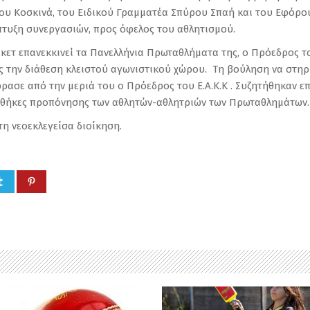
κου Κοσκινά, του Ειδικού Γραμματέα Σπύρου Σπαή και του Εφόρ
πτυξη συνεργασιών, προς όφελος του αθλητισμού.
ίκετ επανεκκινεί τα Πανελλήνια Πρωταθλήματα της, ο Πρόεδρος 
 την διάθεση κλειστού αγωνιστικού χώρου. Τη βούληση να στηρί
φρασε από την μεριά του ο Πρόεδρος του Ε.Α.Κ.Κ . Συζητήθηκαν 
υνθήκες προπόνησης των αθλητών-αθλητριών των Πρωταθλημάτων.
η νεοεκλεγείσα διοίκηση.