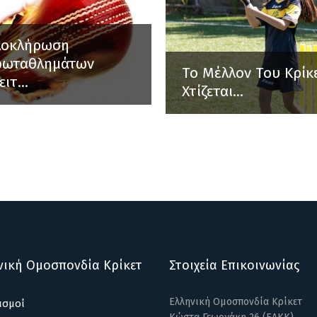
λοκλήρωση
ρωταθλημάτων
Το Μέλλον Του Κρίκ
ειτ...
Χτίζεται...
νική Ομοσπονδία Κρίκετ
Στοιχεία Επικοινωνίας
Ελληνική Ομοσπονδία Κρίκετ
ισμοί