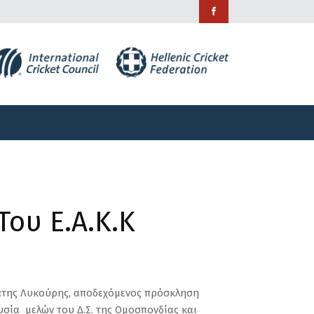
ράμματα
Χορηγίες
Επικοινωνία
ράμματα
Χορηγίες
Επικοινωνία
Του Ε.Α.Κ.Κ
αμάτης Λυκούρης, αποδεχόμενος πρόσκληση
σία μελών του Δ.Σ. της Ομοσπονδίας και