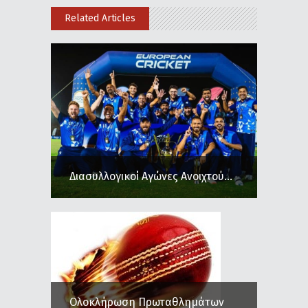
Related Articles
Διασυλλογικοί Αγώνες Ανοιχτού...
Ολοκλήρωση Πρωταθλημάτων