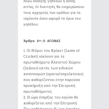
λόγω αλλαγής γηπέδων ή άλλης
αιτίας. Οι διαιτητές θα ενημερώσουν
τους αρχηγούς των ομάδων για τα
ισχύοντα όσον αφορά τα όρια του
γηπέδου.
Άρθρο 6
: Ο ΑΓΩΝΑΣ
ο
Οι Nόμοι του Κρίκετ (Laws of
Cricket) ισχύουν για τα
πρωταθλήματα Κλειστού Χώρου
(Indoor) εκτός των ειδικών
κανονισμών (specialregulations)
που καθορίζονται στην παρούσα
προκήρυξη από την Επιτροπή
πρωταθλήματος.
Η ώρα έναρξης του αγώνα θα
καθορίζεται από την Επιτροπή
Πρωταθλήματος Η ώρα έναρξης