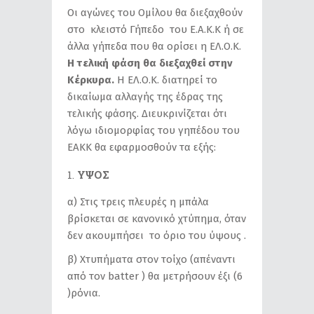
Οι αγώνες του Ομίλου θα διεξαχθούν
στο κλειστό Γήπεδο του Ε.Α.Κ.Κ ή σε
άλλα γήπεδα που θα ορίσει η ΕΛ.Ο.Κ.
Η τελική φάση θα διεξαχθεί στην
Κέρκυρα.
Η ΕΛ.Ο.Κ. διατηρεί το
δικαίωμα αλλαγής της έδρας της
τελικής φάσης. Διευκρινίζεται ότι
λόγω ιδιομορφίας του γηπέδου του
ΕΑΚΚ θα εφαρμοσθούν τα εξής:
ΥΨΟΣ
α) Στις τρεις πλευρές η μπάλα
βρίσκεται σε κανονικό χτύπημα, όταν
δεν ακουμπήσει το όριο του ύψους .
β) Xτυπήματα στον τοίχο (απέναντι
από τον batter ) θα μετρήσουν έξι (6
)ρόνια.