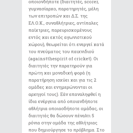
οποιονδήποτε (διαιτητές, scorer,
γυμνασίαρχο, παρατηρητές, μέλη
των επιτροπών και Δ.Σ. της
ΕΛ.Ο.Κ., συναθλήτριες, αντίπαλες
παίχτριες, παρευρισκομένους
εντός και εκτός αγωνιστικού
χώρου), θεωρείται ότι ενεργεί κατά
του πνεύματος του παιχνιδιού
(againstthespirit of cricket). Οι
διαιτητές την παρατηρούν για
πρώτη και μοναδική φορά (η
παρατήρηση ισχύει και για τις 2
ομάδες και ενημερώνονται οι
αρχηγοί τους). Εάν επαναληφθεί η
ίδια ενέργεια από οποιανδήποτε
αθλήτρια οποιασδήποτε ομάδας, οι
διαιτητές θα δώσουν πέναλτι 5
ρόνια στην ομάδα της αθλήτριας
που δημιούργησε το πρόβλημα. Στο