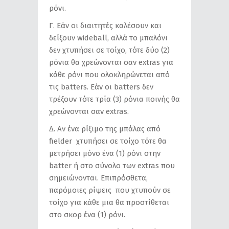
ρόνι.
Γ. Εάν οι διαιτητές καλέσουν και
δείξουν wideball, αλλά το μπαλόνι
δεν χτυπήσει σε τοίχο, τότε δύο (2)
ρόνια θα χρεώνονται σαν extras για
κάθε ρόνι που ολοκληρώνεται από
τις batters. Εάν οι batters δεν
τρέξουν τότε τρία (3) ρόνια ποινής θα
χρεώνονται σαν extras.
Δ. Αν ένα ρίξιμο της μπάλας από
fielder χτυπήσει σε τοίχο τότε θα
μετρήσει μόνο ένα (1) ρόνι στην
batter ή στο σύνολο των extras που
σημειώνονται. Επιπρόσθετα,
παρόμοιες ρίψεις που χτυπούν σε
τοίχο για κάθε μια θα προστίθεται
στο σκορ ένα (1) ρόνι.