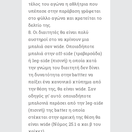
τέλος του αγώνα η αθλήτρια που
υπέπεσε στην παράβαση γράφεται
στο φύλλο αγώνα και κρατείται το
δελτίο της.
Οι διαιτητές θα είναι πολύ
αυστηροί στο να κρίνουν μια
μπαλιά σαν wide. Οποιαδήποτε
μπαλιά στην off-side (τραβερσάδα)
ή leg-side (πισινή) η οποία κατά
την γνώμη του διαιτητή δεν δίνει
τη δυνατότητα στην battter να
παίξει ένα κανονικό κτύπημα από
την θέση της, θα είναι wide. Σαν
οδηγός γι’ αυτό: οποιαδήποτε
μπαλονιά περάσει από την leg-side
(πισινή) της batter η οποία
στέκεται στην αρχική της θέση θα
είναι wide (Νόμος 25.1 α και β του
κρίκετ).