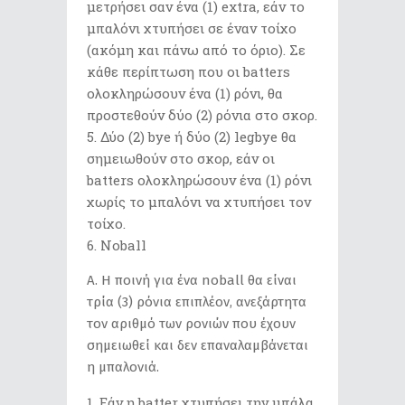
μετρήσει σαν ένα (1) extra, εάν το
μπαλόνι χτυπήσει σε έναν τοίχο
(ακόμη και πάνω από το όριο). Σε
κάθε περίπτωση που οι batters
ολοκληρώσουν ένα (1) ρόνι, θα
προστεθούν δύο (2) ρόνια στο σκορ.
Δύο (2) bye ή δύο (2) legbye θα
σημειωθούν στο σκορ, εάν οι
batters ολοκληρώσουν ένα (1) ρόνι
χωρίς το μπαλόνι να χτυπήσει τον
τοίχο.
Noball
Α. Η ποινή για ένα noball θα είναι
τρία (3) ρόνια επιπλέον, ανεξάρτητα
τον αριθμό των ρονιών που έχουν
σημειωθεί και δεν επαναλαμβάνεται
η μπαλονιά.
Εάν η batter χτυπήσει την μπάλα,