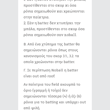
προστίθενται στο σκορ κι όσα
ρόνια σημειωθούν και χρεώνονται
στην παίκτρια.
Εάν η batter δεν χτυπήσει την
μπάλα, προστίθενται στο σκορ όσα
ρόνια σημειωθούν σαν noball.
Β. Από ένα χτύπημα της batter θα
σημειώνονται ρόνια όπως στους
κανονισμούς του σκορ 3.1., 3.2. τα
οποία χρεώνονται στην batter.
Γ. Σε περίπτωση Νoball η batter
είναι out από roof.
Αν παίκτρια του field ακουμπά το
όριο (γραμμή ή τοίχο) δεν
σημειώνονται τέσσερα (4) ή έξι (6)
ρόνια για το batting και υπάρχει out
από ψιλή.