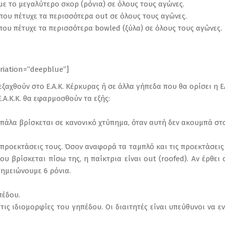
με το μεγαλύτερο σκορ (ρόνια) σε όλους τους αγώνες.
 που πέτυχε τα περισσότερα out σε όλους τους αγώνες.
 που πέτυχε τα περισσότερα bowled (ξύλα) σε όλους τους αγώνες.
ariation=”deepblue”]
ξαχθούν στο Ε.Α.Κ. Κέρκυρας ή σε άλλα γήπεδα που θα ορίσει η ΕΛ
Ε.Α.Κ.Κ. θα εφαρμοσθούν τα εξής:
μπάλα βρίσκεται σε κανονικό χτύπημα, όταν αυτή δεν ακουμπά στ
προεκτάσεις τους. Όσον αναφορά τα ταμπλό και τις προεκτάσεις
ου βρίσκεται πίσω της, η παίκτρια είναι out (roofed). Αν έρθε
σημειώνουμε 6 ρόνια.
πέδου.
τις ιδιομορφίες του γηπέδου. Οι διαιτητές είναι υπεύθυνοι να