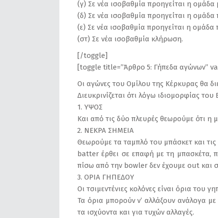
(γ) Σε νέα ισοβαθμία προηγείται η ομάδα 
(δ) Σε νέα ισοβαθμία προηγείται η ομάδα
(ε) Σε νέα ισοβαθμία προηγείται η ομάδα
(στ) Σε νέα ισοβαθμία κλήρωση.
[/toggle]
[toggle title=”Άρθρο 5: Γήπεδα αγώνων” v
Οι αγώνες του Ομίλου της Κέρκυρας θα διε
Διευκρινίζεται ότι λόγω ιδιομορφίας του 
1. ΥΨΟΣ
Και από τις δύο πλευρές θεωρούμε ότι η 
2. ΝΕΚΡΑ ΣΗΜΕΙΑ
Θεωρούμε τα ταμπλό του μπάσκετ και τις 
batter έρθει σε επαφή με τη μπασκέτα, π
πίσω από την bowler δεν έχουμε out και 
3. ΟΡΙΑ ΓΗΠΕΔΟΥ
Οι τσιμεντένιες κολόνες είναι όρια του γη
Τα όρια μπορούν ν’ αλλάξουν ανάλογα με 
τα ισχύοντα και για τυχών αλλαγές.