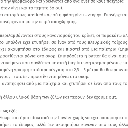
 την φερμαδόρο και χρεώνεται από ένα over σε κάθε παίχτρια.
όταν γίνει και το πέμπτο 5ο out.
ται αυτομάτως «retired» αφού η φάση γίνει «νεκρή». Επανέρχεται
επανέρχονται με την σειρά αποχώρησης.
 περιλαμβάνονται στους κανονισμούς του κρίκετ, οι παρακάτω αλ
 το μπαλόνι έχει κτυπήσει σε έναν από τους πλευρικούς τοίχους
χει ακουμπήσει στο έδαφος και πιαστεί από μια παίκτρια (Ση
προστίθενται ρόνια στο σκορ. Επιπρόσθετα η batter θα είναι out
ντικείμενο που συνδέεται με αυτή (περίπτωση κρεμασμένου φωτι
ασμένη γραμμή κατά προσέγγιση στα 2,5 – 3 μέτρα θα θεωρούνται
γους , τότε δεν προστίθενται ρόνια στο σκορ.
νι αναπηδήσει από μια παίχτρια και χτυπήσει σε έναν από τους το
α ή άλλου υλικού βάση των ξύλων και πέσουν, δεν έχουμε out.
 ως εξής :
υ θεωρείται όριο πίσω από την bowler χωρίς να έχει ακουμπήσει τ
μπήσει το έδαφος, αλλά δεν ακουμπήσει κανέναν από τους άλλο