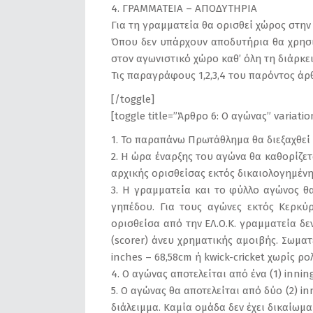
4. ΓΡΑΜΜΑΤΕΙΑ – ΑΠΟΔΥΤΗΡΙΑ
Για τη γραμματεία θα ορισθεί χώρος στην
Όπου δεν υπάρχουν αποδυτήρια θα χρησι
στον αγωνιστικό χώρο καθ’ όλη τη διάρκε
Τις παραγράφους 1,2,3,4 του παρόντος άρθ
[/toggle]
[toggle title=”Άρθρο 6: Ο αγώνας” variati
1. Το παραπάνω Πρωτάθλημα θα διεξαχθεί 
2. Η ώρα έναρξης του αγώνα θα καθορίζετ
αρχικής ορισθείσας εκτός δικαιολογημέν
3. Η γραμματεία και το φύλλο αγώνος θα
γηπέδου. Για τους αγώνες εκτός Κερκύ
ορισθείσα από την ΕΛ.Ο.Κ. γραμματεία δ
(scorer) άνευ χρηματικής αμοιβής. Σωματ
inches – 68,58cm ή kwick-cricket χωρίς ρολ
4. Ο αγώνας αποτελείται από ένα (1) innin
5. Ο αγώνας θα αποτελείται από δύο (2) i
διάλειμμα. Καμία ομάδα δεν έχει δικαίωμα