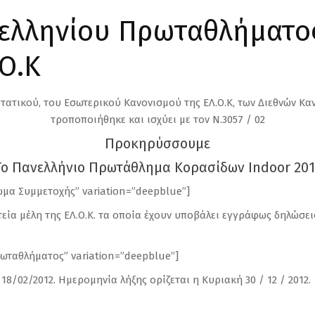
ελληνίου Πρωταθλήματο
.Ο.Κ
τατικού, του Εσωτερικού Κανονισμού της ΕΛ.Ο.Κ, των Διεθνών Κα
τροποποιήθηκε και ισχύει με τον Ν.3057 / 02
Προκηρύσσουμε
Το Πανελλήνιο Πρωτάθλημα Κορασίδων Indoor 201
ίωμα Συμμετοχής” variation=”deepblue”]
εία μέλη της ΕΛ.Ο.Κ. τα οποία έχουν υποβάλει εγγράφως δηλώσει
πρωταθλήματος” variation=”deepblue”]
8/02/2012. Ημερομηνία λήξης ορίζεται η Κυριακή 30 / 12 / 2012.