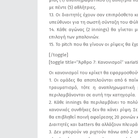
μιας (1) αναπληρωματικού (η αθλήτρια πο
με πέντε (5) αθλήτριες.
13. Οι διαιτητές έχουν σαν επιπρόσθετο 
υπεύθυνοι για τη σωστή σύνταξη του Φύλ
14. Κάθε αγώνας (2 innings) θα γίνεται 
επιλογή των μπαλονιών.
15. Το pitch που θα γίνουν οι ρίψεις θα έχ
[/toggle]
[toggle title=”Άρθρο 7: Κανονισμοί” varia
Οι κανονισμοί του κρίκετ θα εφαρμοσθούν 
1. Οι ομάδες θα αποτελούνται από 6 παί
τραυματισμό, τότε η αναπληρωματική 
περιλαμβάνονται σε αυτή την κατηγορία.
2. Κάθε innings θα περιλαμβάνει το πολ
κανονικές συνθήκες δεν θα κάνει ρίψη. Σ
θα επιβληθεί ποινή αφαίρεσης 20 ρονιών κ
Διαιτητές και batters θα αλλάζουν πλευρά
3. Δεν μπορούν να ριχτούν πάνω από 2 ov