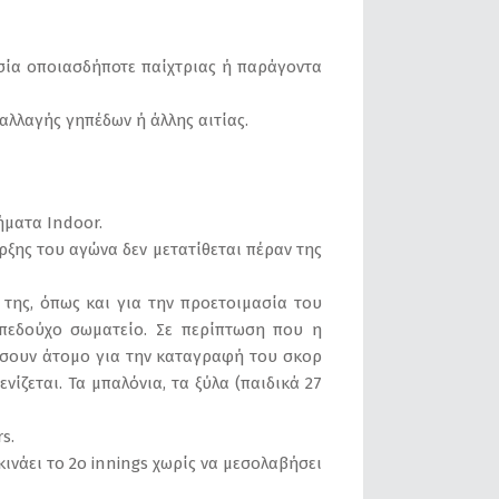
σία οποιασδήποτε παίχτριας ή παράγοντα
αλλαγής γηπέδων ή άλλης αιτίας.
ήματα Indoor.
ρξης του αγώνα δεν μετατίθεται πέραν της
 της, όπως και για την προετοιμασία του
ηπεδούχο σωματείο. Σε περίπτωση που η
ρίσουν άτομο για την καταγραφή του σκορ
ίζεται. Τα μπαλόνια, τα ξύλα (παιδικά 27
s.
κινάει το 2ο innings χωρίς να μεσολαβήσει