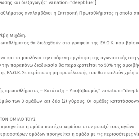
νωσης και διεξαγωγής” variation=”deepblue”]
αθλήματος αναλαμβάνει η Επιτροπή Πρωταθλήματος η οποία απο
 Ρέβη Μιχάλη.
ωταθλήματος θα διεξαχθούν στα γραφεία της ΕΛ.Ο.Κ. που βρίσκ
γώνα και τα μπαλόνια την επόμενη εργάσιμη της αγωνιστικής στη
ύν την παραπάνω διαδικασία θα παρακρατείται το 50% της αμοιβής
ης ΕΛ.Ο.Κ. Σε περίπτωση μη προσέλευσής του θα εκτελούν χρέη οι
γής πρωταθλήματος – Κατάταξη – Υποβιβασμός” variation=”deepb
 Όμιλο των 3 ομάδων και δύο (2) γύρους. Οι ομάδες κατατάσσον
ΤΟΝ ΟΜΙΛΟ ΤΟΥΣ
προηγείται η ομάδα που έχει κερδίσει στον μεταξύ τους αγώνα.
περισσοτέρων ομάδων προηγείται η ομάδα με τις περισσότερες νίκ