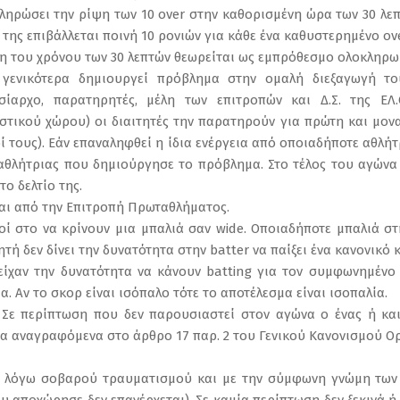
οκληρώσει την ρίψη των 10 over στην καθορισμένη ώρα των 30 λ
α της επιβάλλεται ποινή 10 ρονιών για κάθε ένα καθυστερημένο ove
ση του χρόνου των 30 λεπτών θεωρείται ως εμπρόθεσμο ολοκληρωμ
ή γενικότερα δημιουργεί πρόβλημα στην ομαλή διεξαγωγή τ
ασίαρχο, παρατηρητές, μέλη των επιτροπών και Δ.Σ. της ΕΛ.Ο.
στικού χώρου) οι διαιτητές την παρατηρούν για πρώτη και μον
οί τους). Εάν επαναληφθεί η ίδια ενέργεια από οποιαδήποτε αθλήτ
 αθλήτριας που δημιούργησε το πρόβλημα. Στο τέλος του αγών
ο δελτίο της.
ται από την Επιτροπή Πρωταθλήματος.
ροί στο να κρίνουν μια μπαλιά σαν wide. Οποιαδήποτε μπαλιά στη
ητή δεν δίνει την δυνατότητα στην batter να παίξει ένα κανονικό 
είχαν την δυνατότητα να κάνουν batting για τον συμφωνημένο
α. Αν το σκορ είναι ισόπαλο τότε το αποτέλεσμα είναι ισοπαλία.
Κ. Σε περίπτωση που δεν παρουσιαστεί στον αγώνα ο ένας ή κα
τα αναγραφόμενα στο άρθρο 17 παρ. 2 του Γενικού Κανονισμού 
ς λόγω σοβαρού τραυματισμού και με την σύμφωνη γνώμη των δ