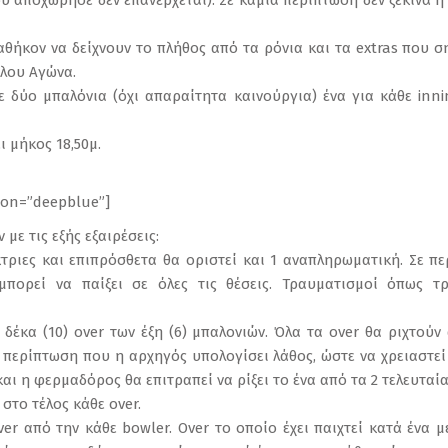
υ αποχώρησε δεν επανέρχεται). Σε καμία περίπτωση δεν ξεκινά ή 
καθήκον να δείχνουν το πλήθος από τα ρόνια και τα extras που σ
λου Αγώνα.
με δύο μπαλόνια (όχι απαραίτητα καινούργια) ένα για κάθε innin
ει μήκος 18,50μ.
tion=”deepblue”]
με τις εξής εξαιρέσεις:
κτριες και επιπρόσθετα θα οριστεί και 1 αναπληρωματική. Σε 
μπορεί να παίξει σε όλες τις θέσεις. Τραυματισμοί όπως 
ύ δέκα (10) over των έξη (6) μπαλονιών. Όλα τα over θα ριχτού
ε περίπτωση που η αρχηγός υπολογίσει λάθος, ώστε να χρειαστεί η
αι η φερμαδόρος θα επιτραπεί να ρίξει το ένα από τα 2 τελευταία
 στο τέλος κάθε over.
er από την κάθε bowler. Over το οποίο έχει παιχτεί κατά ένα 