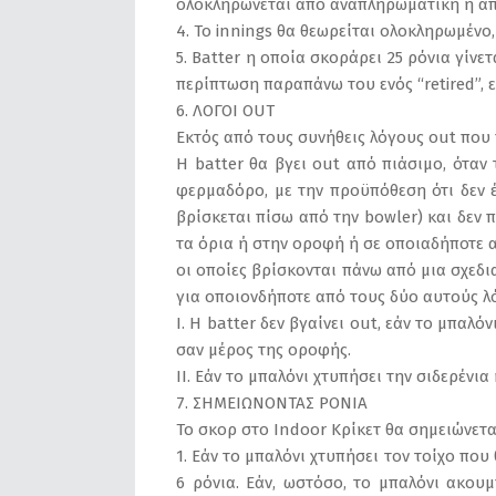
ολοκληρώνεται από αναπληρωματική ή από
4. Το innings θα θεωρείται ολοκληρωμένο, 
5. Βatter η οποία σκοράρει 25 ρόνια γίνε
περίπτωση παραπάνω του ενός “retired”, 
6. ΛΟΓΟΙ OUT
Εκτός από τους συνήθεις λόγους out που
Η batter θα βγει out από πιάσιμο, όταν
φερμαδόρο, με την προϋπόθεση ότι δεν έ
βρίσκεται πίσω από την bowler) και δεν 
τα όρια ή στην οροφή ή σε οποιαδήποτε α
οι οποίες βρίσκονται πάνω από μια σχεδι
για οποιονδήποτε από τους δύο αυτούς λό
Ι. Η batter δεν βγαίνει out, εάν το μπαλό
σαν μέρος της οροφής.
ΙΙ. Εάν το μπαλόνι χτυπήσει την σιδερένι
7. ΣΗΜΕΙΩΝΟΝΤΑΣ ΡΟΝΙΑ
Το σκορ στο Indoor Κρίκετ θα σημειώνεται
1. Εάν το μπαλόνι χτυπήσει τον τοίχο πο
6 ρόνια. Εάν, ωστόσο, το μπαλόνι ακου