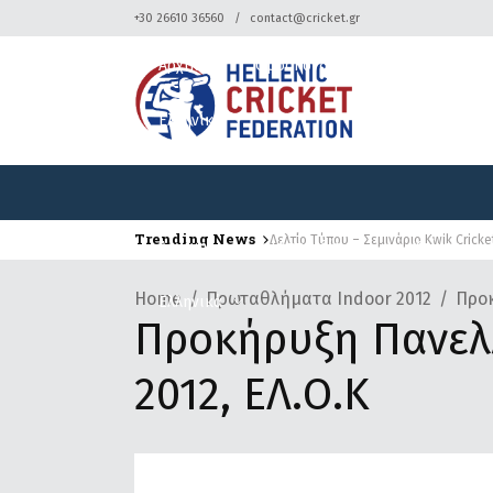
+30 26610 36560
contact@cricket.gr
Αρχική
Ομοσπονδία
Κρίκετ
Ελληνικά
Trending News
Δελτίο Τύπου – Σεμινάριο Kwik Cricke
Δελτίο Τύπου – Τουρνουά Κρίκετ
Αρχική
Ομοσπονδία
Κρίκετ
Home
Πρωταθλήματα Ιndoor 2012
Προκ
Ελληνικά
Προκήρυξη Πανελ
2012, ΕΛ.Ο.Κ