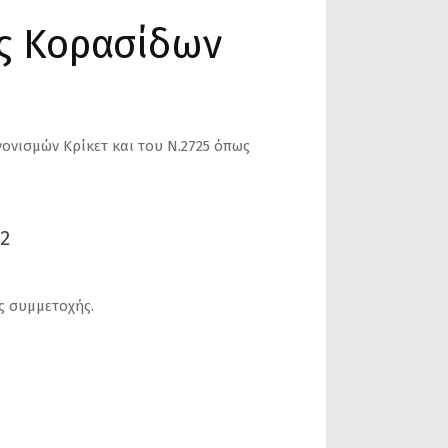
ς Κορασίδων
νονισμών Κρίκετ και του Ν.2725 όπως
2
ς συμμετοχής.