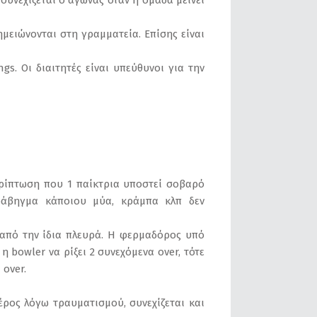
συνεχίζεται ο αγώνας όταν η ομάδα μείνει
ημειώνονται στη γραμματεία. Επίσης είναι
gs. Οι διαιτητές είναι υπεύθυνοι για την
περίπτωση που 1 παίκτρια υποστεί σοβαρό
τράβηγμα κάποιου μύα, κράμπα κλπ δεν
ν από την ίδια πλευρά. Η φερμαδόρος υπό
 bowler να ρίξει 2 συνεχόμενα over, τότε
 over.
μέρος λόγω τραυματισμού, συνεχίζεται και