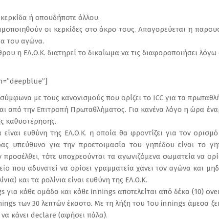
 κερκίδα ή οπουδήποτε άλλου.
μοποιηθούν οι κερκίδες στο άκρο τους. Απαγορεύεται η παρου
ια του αγώνα.
ρου η ΕΛ.Ο.Κ. διατηρεί το δικαίωμα να τις διαφοροποιήσει λόγω 
on=”deepblue”]
σύμφωνα με τους κανονισμούς που ορίζει το ICC για τα πρωταθλ
αι από την Επιτροπή Πρωταθλήματος. Για κανένα λόγο η ώρα ένα
ης καθυστέρησης.
 είναι ευθύνη της ΕΛ.Ο.Κ. η οποία θα φροντίζει για τον ορισμό
ρας υπεύθυνο για την προετοιμασία του γηπέδου είναι το γ
εν προσέλθει, τότε υποχρεούνται τα αγωνιζόμενα σωματεία να ο
είο που αδυνατεί να ορίσει γραμματεία χάνει τον αγώνα και μηδεν
ίνια) και τα ρολίνια είναι ευθύνη της ΕΛ.Ο.Κ.
gs για κάθε ομάδα και κάθε innings αποτελείται από δέκα (10) over
nnings των 30 λεπτών έκαστο. Με τη λήξη του 1ου innings άμεσα ξε
 να κάνει declare (αφήσει πάλα).