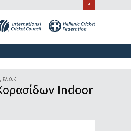
ράμματα
Χορηγίες
Επικοινωνία
ράμματα
Χορηγίες
Επικοινωνία
 ΕΛ.Ο.Κ
Κορασίδων Indoor