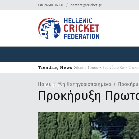
+30 26610 36560
contact@cricket.gr
Αρχική
Ομοσπονδία
Κρίκετ
Ελληνικά
Trending News
Δελτίο Τύπου – Σεμινάριο Kwik Cricke
Αρχική
Ομοσπονδία
Κρίκετ
Home
Μη Κατηγοριοποιημένο
Προκήρυξ
Ελληνικά
Προκήρυξη Πρωτα