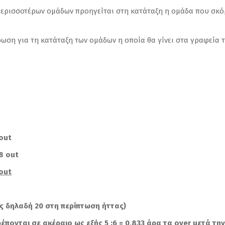
περισσοτέρων ομάδων προηγείται στη κατάταξη η ομάδα που σκόρ
ρωση για τη κατάταξη των ομάδων η οποία θα γίνει στα γραφεία 
out
 8
out
out
 δηλαδή 20 στη περίπτωση ήττας)
έπονται σε ακέραιο ως εξής 5 :6 = 0,833 άρα τα ο
ver
μετά την