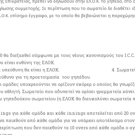
ς Επικράτειας, πρέπει να δηλώσουν στην ΕΛ.Ο.Κ. το γήπεδο, στο 
λωσης συμμετοχής. Σε περίπτωση που το σωματείο δε διαθέτει ιδ
.Ο.Κ. επίσημο έγγραφο, με το οποίο θα βεβαιώνεται η παραχώρη
α διεξαχθεί σύμφωνα με τους νέους κανονισμούς του I.C.C.
φύλλο αγώνα θα είναι ευθύνη της 
αρίνας υπεύθυνη θα είναι η ΕΛΟΚ. 4. Σωματείο που
εύθυνο για τη προετοιμασία του γηπέδου.
οι ομάδες υποχρεούνται να ορίζουν σκόρερ ο οποίος θα γνωρί
ου αθλητή. Σωματείο που αδυνατεί να ορίσει γραμματεία χάνει
του γηπεδούχου σωματείου (η ΕΛΟΚ θα διευκολύνει σωματεία π
nings για κάθε ομάδα και κάθε innings αποτελείται από 20 ov
α παιχθούν από κάθε ομάδα για να υπάρχει αποτέλεσμα στον 
Σε περίπτωση που δεν παιχθούν τα 10 overs από κάθε ομάδα ο 
nnings