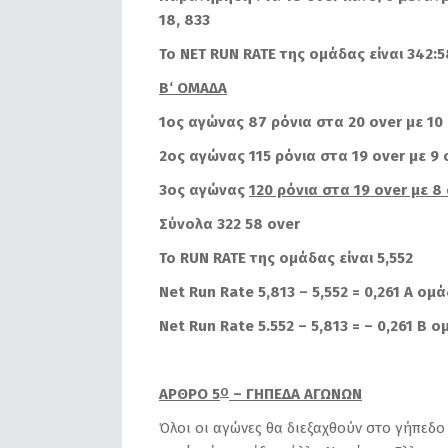
18, 833
Το
NET
RUN
RATE
της ομάδας είναι 342:5
B
‘
OMA
ΔΑ
1ος αγώνας 87 ρόνια στα 20 o
ver
με 10
2ος αγώνας 115 ρόνια στα 19
over
με 9
3ος αγώνας
120 ρόνια στα 19
over
με 8
Σύνολα 322 58
over
Το
RUN
RATE
της ομάδας είναι 5,552
Net Run Rate 5,813 – 5,552 = 0,261 A o
μά
Net Run Rate 5.552 – 5,813 = – 0,261
Β
ο
ΑΡΘΡΟ 5
– ΓΗΠΕΔΑ ΑΓΩΝΩΝ
Ο
Όλοι οι αγώνες θα διεξαχθούν στο γήπεδο 