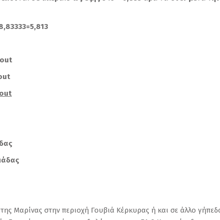
8,83333=5,813
out
out
out
δας
μάδας
της Μαρίνας στην περιοχή Γουβιά Κέρκυρας ή και σε άλλο γήπεδο 