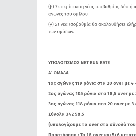
(β) Σε περίπτωση νέας ισοβαθμίας δύο ή 
αγώνες του ομίλου.
(γ) Σε νέα ισοβαθμία θα ακολουθήσει κλή
των ομάδων.
YΠΟΛΟΓΙΣΜΟΣ
NET RUN RATE
A
‘
OM
ΑΔΑ
1ος αγώνας 119 ρόνια στα 20
over
με 4
2ος αγώνας 105 ρόνια στα 18,5 o
ver
με
3ος αγώνας
118 ρόνια στα 20
over
με 3
Σύνολα 342 58,5
(υπολογίζουμε τα
over
στο σύνολό τους
Παρατήρηση : Τα 18 ο
ver
και 5/6 μετατρ