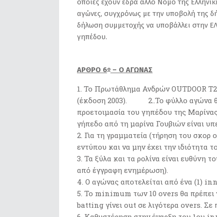
οποίες έχουν έδρα άλλο Νομό της Ελληνική
αγώνες, συγχρόνως με την υποβολή της δή
δήλωση συμμετοχής να υποβάλλει στην ΕΛ
γηπέδου.
ΑΡΘΡΟ 6
– Ο ΑΓΩΝΑΣ
ο
Το Πρωτάθλημα Ανδρών OUTDOOR T20 θ
(έκδοση 2003). 2..Το 
προετοιμασία του γηπέδου της Μ
γήπεδο από τη μαρίνα Γουβιών είναι υπ
Για τη γραμματεία (τήρηση του σκορ 
εντύπου και να μην έχει την ιδιότητα τ
Τα ξύλα και τα ρολίνα είναι ευθύνη 
από έγγραφη ενημέρωση).
Ο αγώνας αποτελείται από ένα (1) in
Το minimum των 10 overs θα πρέπει ν
batting γίνει out σε λιγότερα overs. 
Καθυστέρηση στην έναρξη του 1ου i